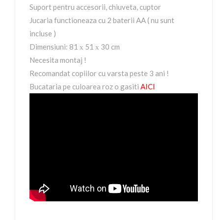
Suport pentru accesorii, chiuveta, cuptor
Jucaria functioneaza cu 2 baterii AA ( nu sunt
incluse )
Dimensiuni: 81 х 51 х 30 cm
Necesita montaj !
Recomandat copiilor cu varsta peste 3 ani !
Bucataria pe culoarea roz o gasiti
AICI