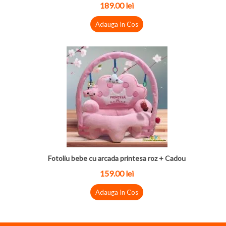
189.00
lei
Adauga In Cos
Fotoliu bebe cu arcada printesa roz + Cadou
159.00
lei
Adauga In Cos