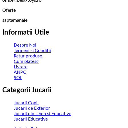
office@best-toys.ro
Oferte
saptamanale
Informatii Utile
Despre Noi
Termeni si Conditii
Retur produse
Cum platesc
Livrare
ANPC
SOL
Categorii Jucarii
Jucarii Copii
Jucarii de Exterior
Jucarii din Lemn si Educative
Jucarii Educative