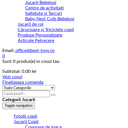
Jucarii Bebelusi
Centre de activitati
Saltelute si Tarcuri
Baby Nest Cuib Bebelusi
Jucarii de rol
Cărucioare și Triciclete copii
Produse Personalizate
Articole Petrecere
Email:
office@best-toys.ro
0
Sunt
0 produs(e)
in cosul tau
Subtotal:
0.00
lei
Vezi cosul
Finalizeaza comanda
Categorii Jucarii
Toggle navigation
Fotolii copii
Jucarii Copii
Covorase de joaca