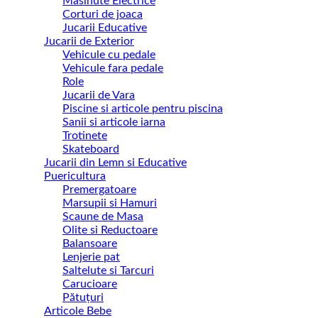
Masinute Electrice
Corturi de joaca
Jucarii Educative
Jucarii de Exterior
Vehicule cu pedale
Vehicule fara pedale
Role
Jucarii de Vara
Piscine si articole pentru piscina
Sanii si articole iarna
Trotinete
Skateboard
Jucarii din Lemn si Educative
Puericultura
Premergatoare
Marsupii si Hamuri
Scaune de Masa
Olite si Reductoare
Balansoare
Lenjerie pat
Saltelute si Tarcuri
Carucioare
Pătuțuri
Articole Bebe