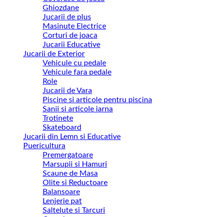
Ghiozdane
Jucarii de plus
Masinute Electrice
Corturi de joaca
Jucarii Educative
Jucarii de Exterior
Vehicule cu pedale
Vehicule fara pedale
Role
Jucarii de Vara
Piscine si articole pentru piscina
Sanii si articole iarna
Trotinete
Skateboard
Jucarii din Lemn si Educative
Puericultura
Premergatoare
Marsupii si Hamuri
Scaune de Masa
Olite si Reductoare
Balansoare
Lenjerie pat
Saltelute si Tarcuri