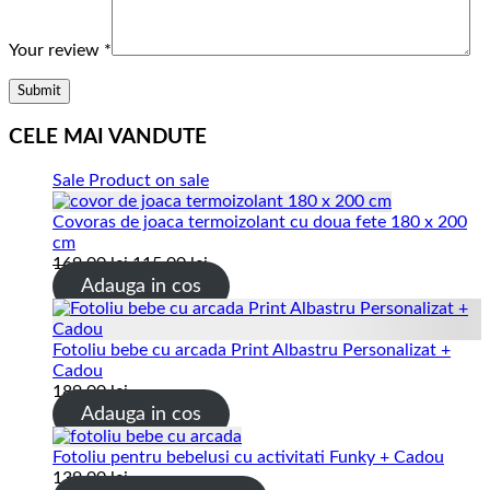
Your review
*
CELE MAI VANDUTE
Sale
Product on sale
Covoras de joaca termoizolant cu doua fete 180 x 200
cm
169.00
lei
115.00
lei
Adauga in cos
Fotoliu bebe cu arcada Print Albastru Personalizat +
Cadou
189.00
lei
Adauga in cos
Fotoliu pentru bebelusi cu activitati Funky + Cadou
139.00
lei