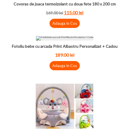
Covoras de joaca termoizolant cu doua fete 180 x 200 cm
115.00
lei
169.00
lei
Adauga In Cos
Fotoliu bebe cu arcada Print Albastru Personalizat + Cadou
189.00
lei
Adauga In Cos