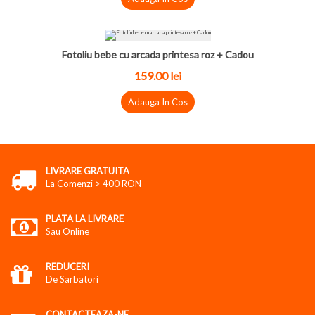
Fotoliu bebe cu arcada printesa roz + Cadou
159.00
lei
Adauga In Cos
LIVRARE GRATUITA
La Comenzi > 400 RON
PLATA LA LIVRARE
Sau Online
REDUCERI
De Sarbatori
CONTACTEAZA-NE