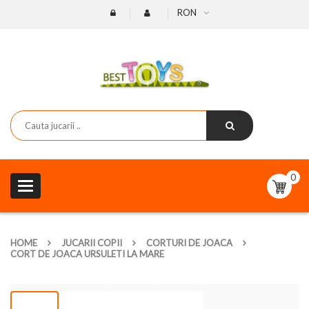
RON
0
Toggle
navigation
HOME
JUCARII COPII
CORTURI DE JOACA
CORT DE JOACA URSULETI LA MARE