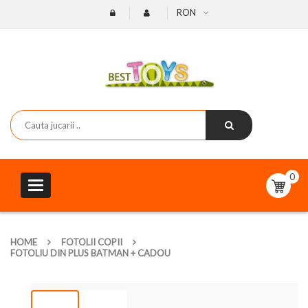
RON
0
Toggle
navigation
HOME
FOTOLII COPII
FOTOLIU DIN PLUS BATMAN + CADOU
-19%