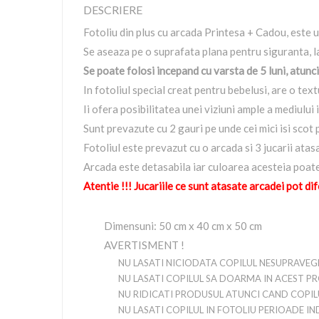
DESCRIERE
Fotoliu din plus cu arcada Printesa + Cadou, este un
Se aseaza pe o suprafata plana pentru siguranta, l
Se poate folosi incepand cu varsta de 5 luni, atunci
In fotoliul special creat pentru bebelusi, are o tex
Ii ofera posibilitatea unei viziuni ample a mediului 
Sunt prevazute cu 2 gauri pe unde cei mici isi scot 
Fotoliul este prevazut cu o arcada si 3 jucarii atas
Arcada este detasabila iar culoarea acesteia poate
Atentie !!! Jucariile ce sunt atasate arcadei pot dif
Dimensuni: 50 cm x 40 cm x 50 cm
AVERTISMENT !
NU LASATI NICIODATA COPILUL NESUPRAVEG
NU LASATI COPILUL SA DOARMA IN ACEST P
NU RIDICATI PRODUSUL ATUNCI CAND COPILUL
NU LASATI COPILUL IN FOTOLIU PERIOADE I