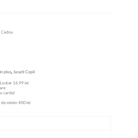
 + Cadou
in plus
,
Jucarii Copii
 Locker 16.99 lei
oare
cu cardul
 de minim 400 lei