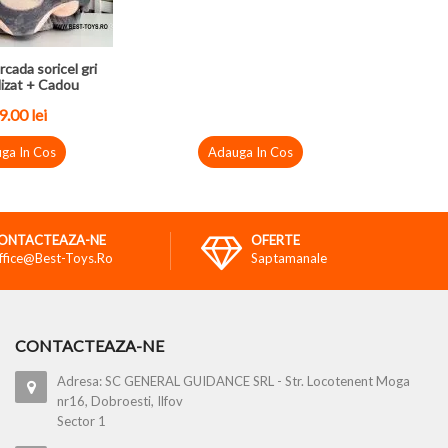
rcada soricel gri
izat + Cadou
9.00
lei
ga In Cos
Adauga In Cos
ONTACTEAZA-NE
OFERTE
ffice@best-Toys.ro
Saptamanale
CONTACTEAZA-NE
Adresa: SC GENERAL GUIDANCE SRL - Str. Locotenent Moga
nr16, Dobroesti, Ilfov
Sector 1