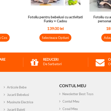
Fotoliu pentru bebelusi cu activitati
Fotoliu cu a
Funky + Cadou
personal
139.00
lei
18
n Cos
Selecteaza Optiuni
Adau
RARE
REDUCERI
C
De Sarbatori
O
CONTUL MEU
Articole Bebe
Newsletter Best Toys
Jucarii Bebelusi
Contul Meu
Masinute Electrice
Cosul Meu
Jucarii Baieti