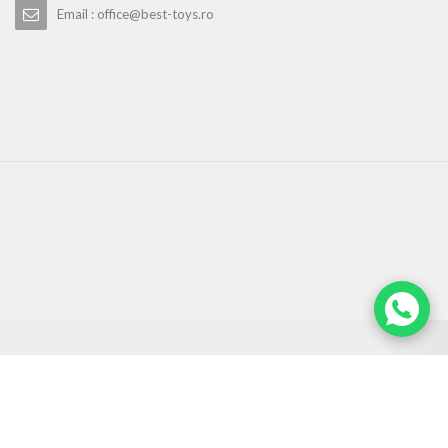
Email : office@best-toys.ro
URMARESTE-NE