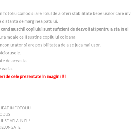
 fotoliu comod si are rolul de a oferi stabilitate bebelusilor care inv
a distanta de marginea patului.
 cand muschii copilului sunt suficient de dezvoltati pentru a sta in el
tura moale ce ii sustine copilului coloana
inconjurator si are posibilitatea de a se juca mai usor.
piciorusele.
ate de aceasta.
 varia.
eri de cele prezentate in imagini !!!
HEAT IN FOTOLIU
RODUS
 SE AFLA IN EL !
NDELUNGATE