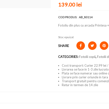
139.00
lei
COD PRODUS:
AB_80114
Fotoliu din plus cu arcada Printesa
Stoc epuizat
SHARE
CATEGORIES:
Fotolii copii
,
Fotolii d
Cost transport: Curier 22.99 lei /
Livrarea se face in 1-3 zile lucrat
Plata se face numerar sau online 
Livrare prin curier oriunde in tara
Transport gratuit pentru comenzi
Retur in termen de 14 zile