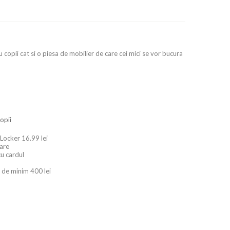
u copii cat si o piesa de mobilier de care cei mici se vor bucura
Copii
 Locker 16.99 lei
oare
cu cardul
 de minim 400 lei