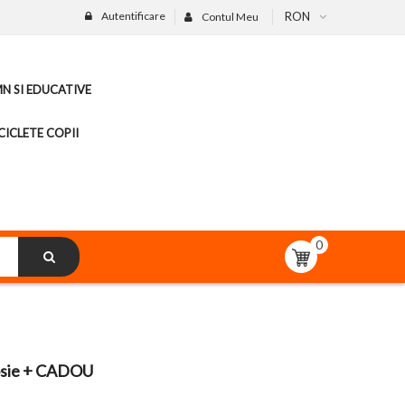
Autentificare
RON
Contul Meu
MN SI EDUCATIVE
CICLETE COPII
0
Rosie + CADOU