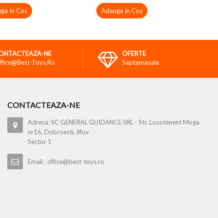
ga In Cos
Adauga In Cos
ONTACTEAZA-NE
OFERTE
ffice@best-Toys.ro
Saptamanale
CONTACTEAZA-NE
Adresa: SC GENERAL GUIDANCE SRL - Str. Locotenent Moga
nr16, Dobroesti, Ilfov
Sector 1
Email : office@best-toys.ro