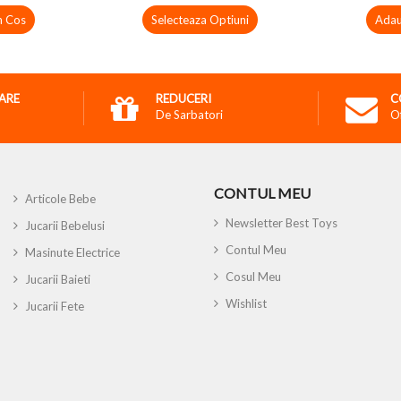
n Cos
Selecteaza Optiuni
Adau
RARE
REDUCERI
C
De Sarbatori
O
CONTUL MEU
Articole Bebe
Newsletter Best Toys
Jucarii Bebelusi
Contul Meu
Masinute Electrice
Cosul Meu
Jucarii Baieti
Wishlist
Jucarii Fete