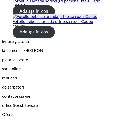
Fotoliu cu arcada soricel gri personalizat + Cadou
189.00
lei
Adauga in cos
Fotoliu bebe cu arcada printesa roz + Cadou
159.00
lei
Adauga in cos
livrare gratuita
la comenzi > 400 RON
plata la livrare
sau online
reduceri
de sarbatori
contacteaza-ne
office@best-toys.ro
Oferte