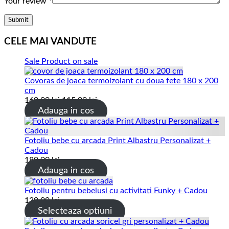
Your review
*
CELE MAI VANDUTE
Sale
Product on sale
Covoras de joaca termoizolant cu doua fete 180 x 200
cm
169.00
lei
115.00
lei
Adauga in cos
Fotoliu bebe cu arcada Print Albastru Personalizat +
Cadou
189.00
lei
Adauga in cos
Fotoliu pentru bebelusi cu activitati Funky + Cadou
139.00
lei
Selecteaza optiuni