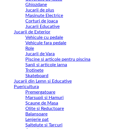
Ghiozdane
Jucarii de plus
Masinute Electrice
Corturi de joaca
Jucarii Educative
Jucarii de Exterior
Vehicule cu pedale
Vehicule fara pedale
Role
Jucarii de Vara
Piscine si articole pentru piscina
Sanii si articole iarna
Trotinete
Skateboard
Jucarii din Lemn si Educative
Puericultura
Premergatoare
Marsupii si Hamuri
Scaune de Masa
Olite si Reductoare
Balansoare
Lenjerie pat
Saltelute si Tarcuri