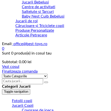
Jucarii Bebelusi
Centre de activitati
Saltelute si Tarcuri
Baby Nest Cuib Bebelusi
Jucarii de rol
Cărucioare și Triciclete copii
Produse Personalizate
Articole Petrecere
Email:
office@best-toys.ro
0
Sunt
0 produs(e)
in cosul tau
Subtotal:
0.00
lei
Vezi cosul
Finalizeaza comanda
Categorii Jucarii
Toggle navigation
Fotolii copii
Jucarii Copii
Covorase de joaca