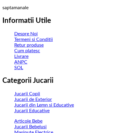
saptamanale
Informatii Utile
Despre Noi
Termeni si Conditii
Retur produse
Cum platesc
Livrare
ANPC
SOL
Categorii Jucarii
Jucarii Copii
Jucarii de Exterior
Jucarii din Lemn si Educative
Jucarii Educative
Articole Bebe
Jucarii Bebelusi
Masinute Electrice