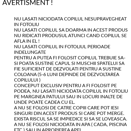
AVERTISMENT !
NU LASATI NICIODATA COPILUL NESUPRAVEGHEAT
IN FOTOLIU
NU LASATI COPILUL SA DOARMA IN ACEST PRODUS
NU RIDICATI PRODUSUL ATUNCI CAND COPILUL SE
AFLA IN EL !
NU LASATI COPILUL IN FOTOLIUL PERIOADE
INDELUNGATE
PENTRU A PUTEA FI FOLOSIT COPILUL TREBUIE SA-
SI POATA SUSTINE CAPUL SI MUSCHII SPATELUI SA
FIE SUFICIENT DE DEZVOLATI PENTRU A SUSTINE
COLOANA (5-6 LUNI DEPINDE DE DEZVOLTAREA
COPILULUI )
CONCEPUT EXCLUSIV PENTRU A FI FOLOSIT PE
PODEA, NU LASATI NICIODATA COPILUL IN FOTOLIU
PE MARGINEA PATULUI SAU IN LOCURI INALTE DE
UNDE POATE CADEA CU EL.
A NU SE FOLOSI DE CATRE COPIII CARE POT IESI
SINGURI DIN ACEST PRODUS SI CARE POT MERGE.
EXISTA RISCUL SA SE IMPIEDICE SI SA SE LOVEASCA.
A NU SE FOLOSI NICIODATA IN APA ( CADA, PISCINA
ETC ) SAU IN APROPIEREA APEI.