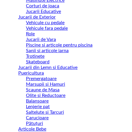
Masinute Electrice
Corturi de joaca
Jucarii Educative
Jucarii de Exterior
Vehicule cu pedale
Vehicule fara pedale
Role
Jucarii de Vara
Piscine si articole pentru piscina
Sanii si articole iarna
Trotinete
Skateboard
Jucarii din Lemn si Educative
Puericultura
Premergatoare
Marsupii si Hamuri
Scaune de Masa
Olite si Reductoare
Balansoare
Lenjerie pat
Saltelute si Tarcuri
Carucioare
Pătuțuri
Articole Bebe