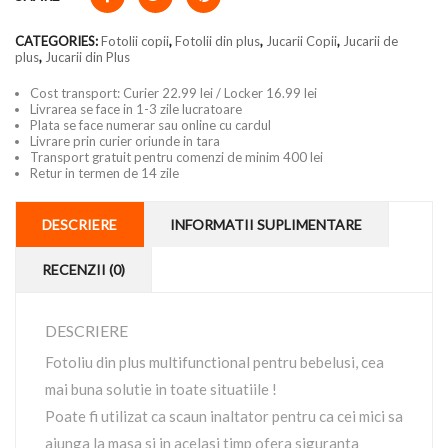
CATEGORIES:
Fotolii copii
,
Fotolii din plus
,
Jucarii Copii
,
Jucarii de
plus
,
Jucarii din Plus
Cost transport: Curier 22.99 lei / Locker 16.99 lei
Livrarea se face in 1-3 zile lucratoare
Plata se face numerar sau online cu cardul
Livrare prin curier oriunde in tara
Transport gratuit pentru comenzi de minim 400 lei
Retur in termen de 14 zile
DESCRIERE
INFORMATII SUPLIMENTARE
RECENZII (0)
DESCRIERE
Fotoliu din plus multifunctional pentru bebelusi, cea
mai buna solutie in toate situatiile !
Poate fi utilizat ca scaun inaltator pentru ca cei mici sa
ajunga la masa si in acelasi timp ofera siguranta