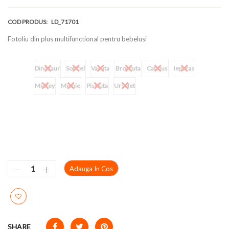
COD PRODUS:
LD_71701
Fotoliu din plus multifunctional pentru bebelusi
Culoare
Dinozaur
Soricel
Vacuta
Broscuta
Catelus
Iepuras
Mickey
Minnie
Pisicuta
Ursulet
Adauga In Cos
SHARE