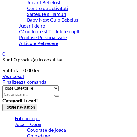
Jucarii Bebelusi
Centre de activitati
Saltelute si Tarcuri
Baby Nest Cuib Bebelusi
Jucarii de rol
Cărucioare și Triciclete copii
Produse Personalizate
Articole Petrecere
0
Sunt
0 produs(e)
in cosul tau
Subtotal:
0.00
lei
Vezi cosul
Finalizeaza comanda
Categorii Jucarii
Toggle navigation
Fotolii copii
Jucarii Copii
Covorase de joaca
Ghiozdane