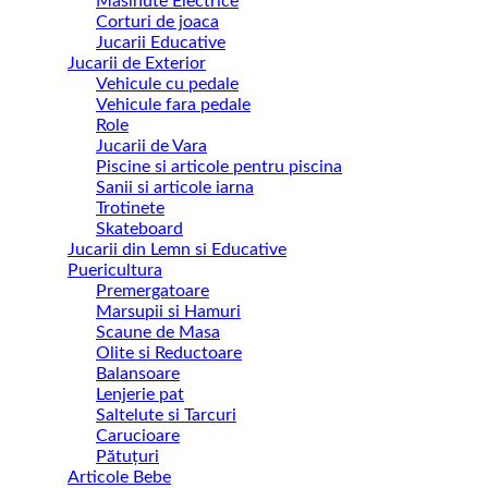
Masinute Electrice
Corturi de joaca
Jucarii Educative
Jucarii de Exterior
Vehicule cu pedale
Vehicule fara pedale
Role
Jucarii de Vara
Piscine si articole pentru piscina
Sanii si articole iarna
Trotinete
Skateboard
Jucarii din Lemn si Educative
Puericultura
Premergatoare
Marsupii si Hamuri
Scaune de Masa
Olite si Reductoare
Balansoare
Lenjerie pat
Saltelute si Tarcuri
Carucioare
Pătuțuri
Articole Bebe