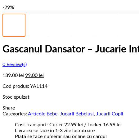
-29%
Gascanul Dansator – Jucarie In
0
Review(s)
139.00
lei
99.00
lei
Cod produs:
YA1114
Stoc epuizat
Share
Categories:
Articole Bebe
,
Jucarii Bebelusi
,
Jucarii Copii
Cost transport: Curier 22.99 lei / Locker 16.99 lei
Livrarea se face in 1-3 zile lucratoare
Plata se face numerar sau online cu cardul