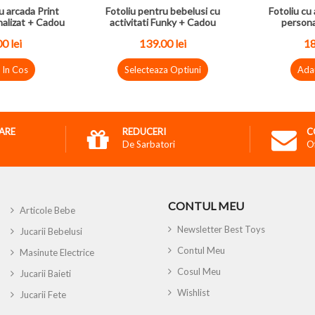
u arcada Print
Fotoliu pentru bebelusi cu
Fotoliu cu 
nalizat + Cadou
activitati Funky + Cadou
persona
0 lei
139.00 lei
18
 In Cos
Selecteaza Optiuni
Ada
RARE
REDUCERI
C
De Sarbatori
O
CONTUL MEU
Articole Bebe
Newsletter Best Toys
Jucarii Bebelusi
Contul Meu
Masinute Electrice
Cosul Meu
Jucarii Baieti
Wishlist
Jucarii Fete