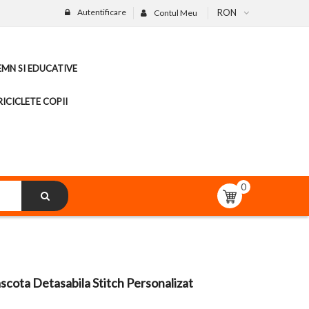
Autentificare
RON
Contul Meu
LEMN SI EDUCATIVE
ICICLETE COPII
0
cota Detasabila Stitch Personalizat