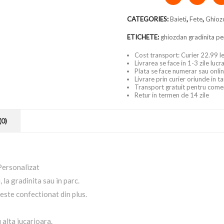
CATEGORIES:
Baieti
,
Fete
,
Ghioz
ETICHETE:
ghiozdan gradinita pe
Cost transport: Curier 22.99 le
Livrarea se face in 1-3 zile luc
Plata se face numerar sau onlin
Livrare prin curier oriunde in t
Transport gratuit pentru come
Retur in termen de 14 zile
(0)
Personalizat
 la gradinita sau in parc.
este confectionat din plus.
alta jucarioara.