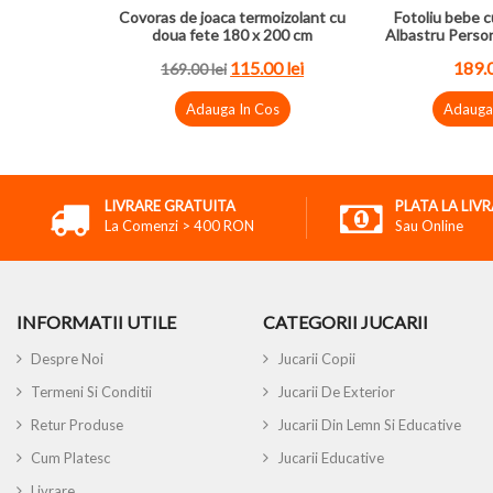
Covoras de joaca termoizolant cu
Fotoliu bebe c
doua fete 180 x 200 cm
Albastru Perso
115.00 lei
189.0
169.00 lei
Adauga In Cos
Adauga
LIVRARE GRATUITA
PLATA LA LIV
La Comenzi > 400 RON
Sau Online
INFORMATII UTILE
CATEGORII JUCARII
Despre Noi
Jucarii Copii
Termeni Si Conditii
Jucarii De Exterior
Retur Produse
Jucarii Din Lemn Si Educative
Cum Platesc
Jucarii Educative
Livrare