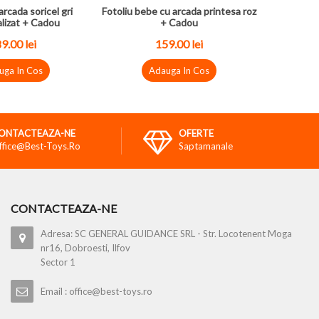
arcada soricel gri
Fotoliu bebe cu arcada printesa roz
lizat + Cadou
+ Cadou
9.00 lei
159.00 lei
uga In Cos
Adauga In Cos
ONTACTEAZA-NE
OFERTE
ffice@best-Toys.ro
Saptamanale
CONTACTEAZA-NE
Adresa: SC GENERAL GUIDANCE SRL - Str. Locotenent Moga
nr16, Dobroesti, Ilfov
Sector 1
Email : office@best-toys.ro