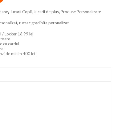
dane
,
Jucarii Copii
,
Jucarii de plus
,
Produse Personalizate
rsonalizat
,
rucsac gradinita peronalizat
i / Locker 16.99 lei
ratoare
e cu cardul
ara
nzi de minim 400 lei