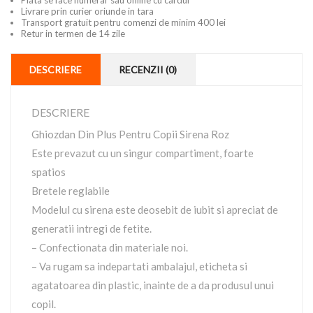
Plata se face numerar sau online cu cardul
Livrare prin curier oriunde in tara
Transport gratuit pentru comenzi de minim 400 lei
Retur in termen de 14 zile
DESCRIERE
RECENZII (0)
DESCRIERE
Ghiozdan Din Plus Pentru Copii Sirena Roz
Este prevazut cu un singur compartiment, foarte
spatios
Bretele reglabile
Modelul cu sirena este deosebit de iubit si apreciat de
generatii intregi de fetite.
– Confectionata din materiale noi.
– Va rugam sa indepartati ambalajul, eticheta si
agatatoarea din plastic, inainte de a da produsul unui
copil.