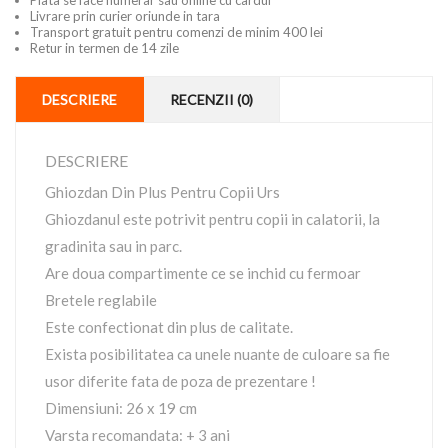
Plata se face numerar sau online cu cardul
Livrare prin curier oriunde in tara
Transport gratuit pentru comenzi de minim 400 lei
Retur in termen de 14 zile
DESCRIERE
RECENZII (0)
DESCRIERE
Ghiozdan Din Plus Pentru Copii Urs
Ghiozdanul este potrivit pentru copii in calatorii, la
gradinita sau in parc.
Are doua compartimente ce se inchid cu fermoar
Bretele reglabile
Este confectionat din plus de calitate.
Exista posibilitatea ca unele nuante de culoare sa fie
usor diferite fata de poza de prezentare !
Dimensiuni: 26 x 19 cm
Varsta recomandata: + 3 ani