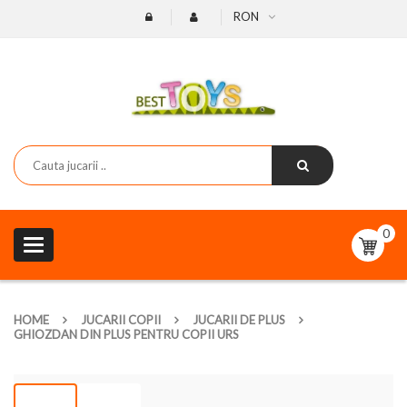
RON
0
Toggle
navigation
HOME
JUCARII COPII
JUCARII DE PLUS
GHIOZDAN DIN PLUS PENTRU COPII URS