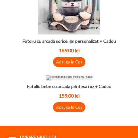
Fotoliu cu arcada soricel gri personalizat + Cadou
189.00
lei
Adauga In Cos
Fotoliu bebe cu arcada printesa roz + Cadou
159.00
lei
Adauga In Cos
LIVRARE GRATUITA