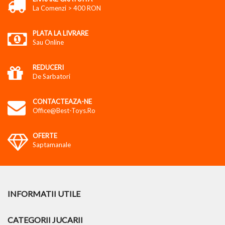
La Comenzi > 400 RON
PLATA LA LIVRARE
Sau Online
REDUCERI
De Sarbatori
CONTACTEAZA-NE
Office@best-Toys.ro
OFERTE
Saptamanale
INFORMATII UTILE
CATEGORII JUCARII