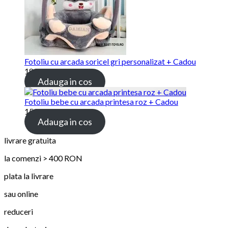
Fotoliu cu arcada soricel gri personalizat + Cadou
189.00 lei
Adauga in cos
Fotoliu bebe cu arcada printesa roz + Cadou
159.00 lei
Adauga in cos
livrare gratuita
la comenzi > 400 RON
plata la livrare
sau online
reduceri