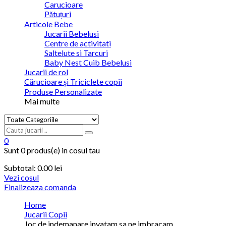
Carucioare
Pătuțuri
Articole Bebe
Jucarii Bebelusi
Centre de activitati
Saltelute si Tarcuri
Baby Nest Cuib Bebelusi
Jucarii de rol
Cărucioare și Triciclete copii
Produse Personalizate
Mai multe
0
Sunt
0 produs(e)
in cosul tau
Subtotal:
0.00 lei
Vezi cosul
Finalizeaza comanda
Home
Jucarii Copii
Joc de indemanare invatam sa ne imbracam