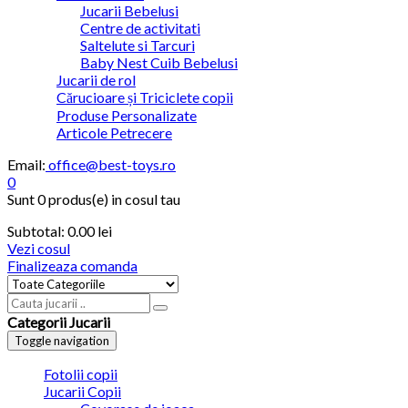
Jucarii Bebelusi
Centre de activitati
Saltelute si Tarcuri
Baby Nest Cuib Bebelusi
Jucarii de rol
Cărucioare și Triciclete copii
Produse Personalizate
Articole Petrecere
Email:
office@best-toys.ro
0
Sunt
0 produs(e)
in cosul tau
Subtotal:
0.00 lei
Vezi cosul
Finalizeaza comanda
Categorii Jucarii
Toggle navigation
Fotolii copii
Jucarii Copii