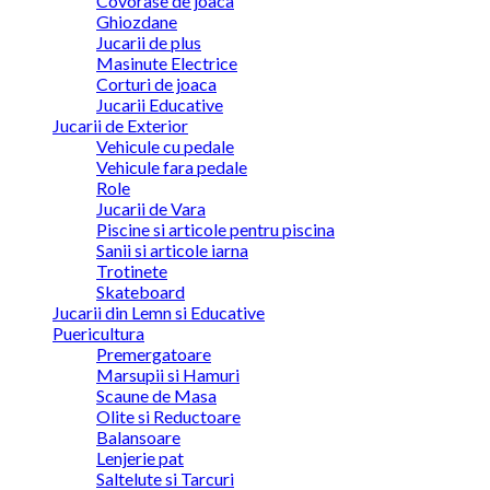
Covorase de joaca
Ghiozdane
Jucarii de plus
Masinute Electrice
Corturi de joaca
Jucarii Educative
Jucarii de Exterior
Vehicule cu pedale
Vehicule fara pedale
Role
Jucarii de Vara
Piscine si articole pentru piscina
Sanii si articole iarna
Trotinete
Skateboard
Jucarii din Lemn si Educative
Puericultura
Premergatoare
Marsupii si Hamuri
Scaune de Masa
Olite si Reductoare
Balansoare
Lenjerie pat
Saltelute si Tarcuri