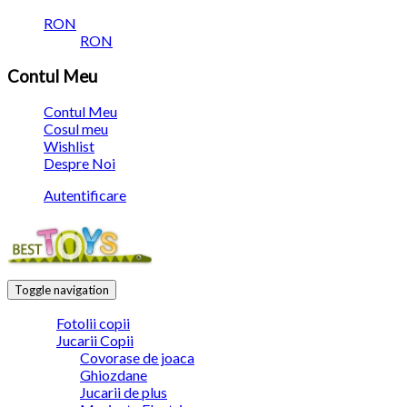
RON
RON
Contul Meu
Contul Meu
Cosul meu
Wishlist
Despre Noi
Autentificare
Toggle navigation
Fotolii copii
Jucarii Copii
Covorase de joaca
Ghiozdane
Jucarii de plus