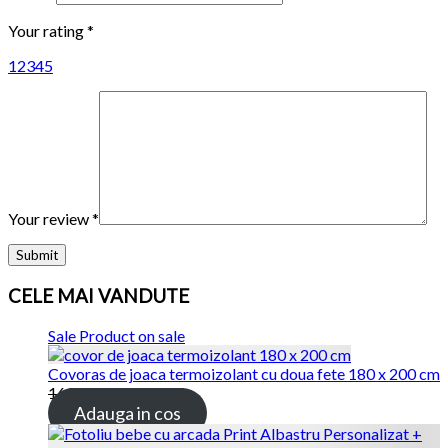
Your rating
*
1
2
3
4
5
Your review
*
CELE MAI VANDUTE
Sale
Product on sale
Covoras de joaca termoizolant cu doua fete 180 x 200 cm
169.00 lei
115.00 lei
Adauga in cos