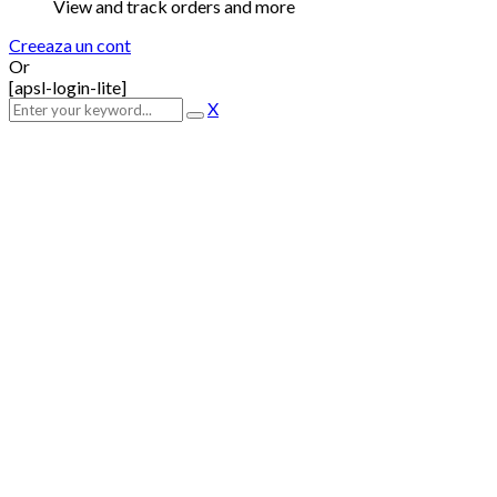
View and track orders and more
Creeaza un cont
Or
[apsl-login-lite]
X