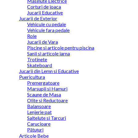
Masinute Electrice
Corturi de joaca
Jucarii Educative
Jucarii de Exterior
Vehicule cu pedale
Vehicule fara pedale
Role
Jucarii de Vara
Piscine si articole pentru piscina
Sanii si articole iarna
Trotinete
Skateboard
Jucarii din Lemn si Educative
Puericultura
Premergatoare
Marsupii si Hamuri
Scaune de Masa
Olite si Reductoare
Balansoare
Lenjerie pat
Saltelute si Tarcuri
Carucioare
Pătuțuri
Articole Bebe