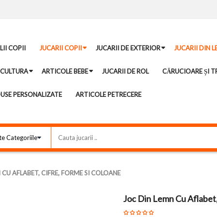
II COPII
JUCARII COPII
JUCARII DE EXTERIOR
JUCARII DIN 
ICULTURA
ARTICOLE BEBE
JUCARII DE ROL
CĂRUCIOARE ȘI TR
USE PERSONALIZATE
ARTICOLE PETRECERE
 CU AFLABET, CIFRE, FORME SI COLOANE
Joc Din Lemn Cu Aflabet,