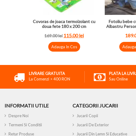
Covoras de joaca termoizolant cu
Fotoliu bebe c
doua fete 180 x 200 cm
Albastru Perso
115.00 lei
189.0
169.00 lei
Adauga In Cos
Adauga
LIVRARE GRATUITA
PLATA LA LIV
La Comenzi > 400 RON
Sau Online
INFORMATII UTILE
CATEGORII JUCARII
Despre Noi
Jucarii Copii
Termeni Si Conditii
Jucarii De Exterior
Retur Produse
Jucarii Din Lemn Si Educative