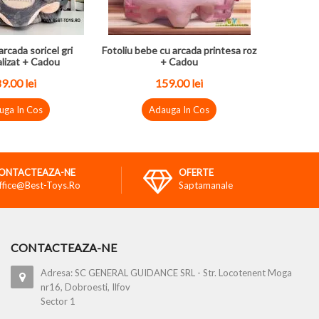
arcada soricel gri
Fotoliu bebe cu arcada printesa roz
lizat + Cadou
+ Cadou
9.00 lei
159.00 lei
uga In Cos
Adauga In Cos
ONTACTEAZA-NE
OFERTE
ffice@best-Toys.ro
Saptamanale
CONTACTEAZA-NE
Adresa: SC GENERAL GUIDANCE SRL - Str. Locotenent Moga
nr16, Dobroesti, Ilfov
Sector 1