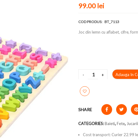
99.00 lei
COD PRODUS:
BT_7113
Joc din lemn cu aflabet, cifre, for
Adauga In C
SHARE
CATEGORIES:
Baieti
,
Fete
,
Jucari
Cost transport: Curier 22.99 le