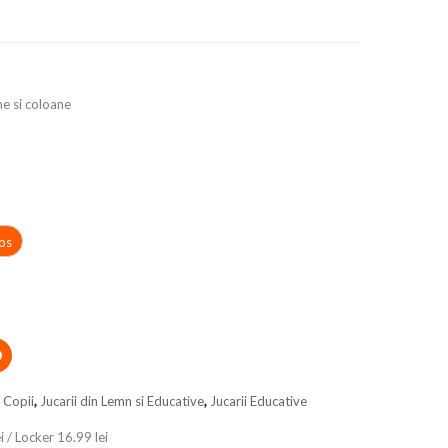
me si coloane
os
i Copii
,
Jucarii din Lemn si Educative
,
Jucarii Educative
i / Locker 16.99 lei