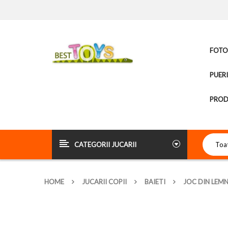
FOTOL
PUER
PROD
CATEGORII JUCARII
HOME
JUCARII COPII
BAIETI
JOC DIN LEMN