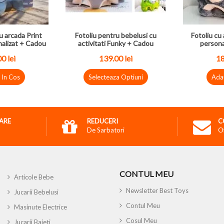
u arcada Print
Fotoliu pentru bebelusi cu
Fotoliu cu 
nalizat + Cadou
activitati Funky + Cadou
persona
0 lei
139.00 lei
18
 In Cos
Selecteaza Optiuni
Ada
RARE
REDUCERI
C
De Sarbatori
O
CONTUL MEU
Articole Bebe
Newsletter Best Toys
Jucarii Bebelusi
Contul Meu
Masinute Electrice
Cosul Meu
Jucarii Baieti