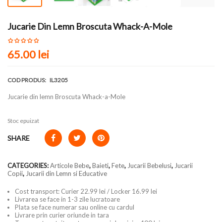
Jucarie Din Lemn Broscuta Whack-A-Mole
65.00 lei
COD PRODUS:
IL3205
Jucarie din lemn Broscuta Whack-a-Mole
Stoc epuizat
SHARE
CATEGORIES:
Articole Bebe
,
Baieti
,
Fete
,
Jucarii Bebelusi
,
Jucarii
Copii
,
Jucarii din Lemn si Educative
Cost transport: Curier 22.99 lei / Locker 16.99 lei
Livrarea se face in 1-3 zile lucratoare
Plata se face numerar sau online cu cardul
Livrare prin curier oriunde in tara