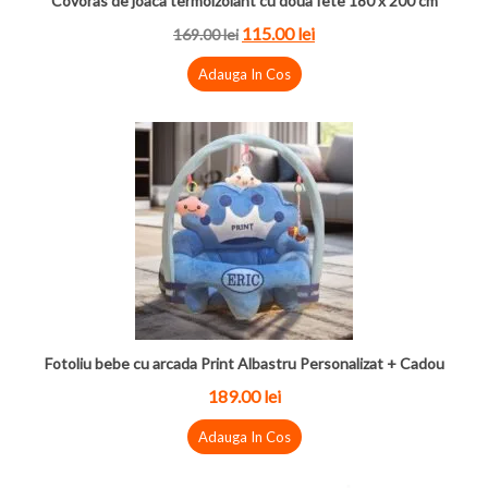
Covoras de joaca termoizolant cu doua fete 180 x 200 cm
115.00 lei
169.00 lei
Adauga In Cos
Fotoliu bebe cu arcada Print Albastru Personalizat + Cadou
189.00 lei
Adauga In Cos