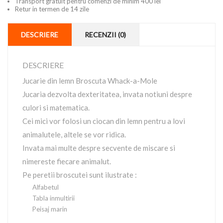
Transport gratuit pentru comenzi de minim 400 lei
Retur in termen de 14 zile
DESCRIERE
RECENZII (0)
DESCRIERE
Jucarie din lemn Broscuta Whack-a-Mole
Jucaria dezvolta dexteritatea, invata notiuni despre
culori si matematica.
Cei mici vor folosi un ciocan din lemn pentru a lovi
animalutele, altele se vor ridica.
Invata mai multe despre secvente de miscare si
nimereste fiecare animalut.
Pe peretii broscutei sunt ilustrate :
Alfabetul
Tabla inmultirii
Peisaj marin