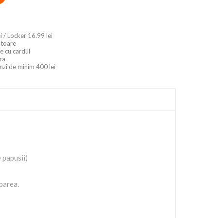
i / Locker 16.99 lei
ratoare
e cu cardul
ara
nzi de minim 400 lei
 papusii)
aparea.