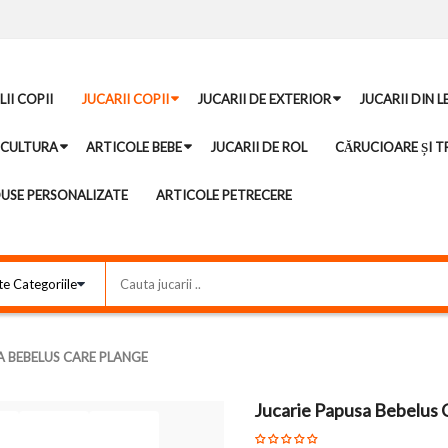
II COPII
JUCARII COPII
JUCARII DE EXTERIOR
JUCARII DIN 
ICULTURA
ARTICOLE BEBE
JUCARII DE ROL
CĂRUCIOARE ȘI TR
USE PERSONALIZATE
ARTICOLE PETRECERE
A BEBELUS CARE PLANGE
Jucarie Papusa Bebelus 