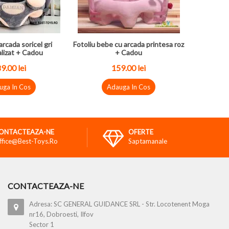
arcada soricel gri
Fotoliu bebe cu arcada printesa roz
lizat + Cadou
+ Cadou
9.00 lei
159.00 lei
uga In Cos
Adauga In Cos
ONTACTEAZA-NE
OFERTE
ffice@best-Toys.ro
Saptamanale
CONTACTEAZA-NE
Adresa: SC GENERAL GUIDANCE SRL - Str. Locotenent Moga
nr16, Dobroesti, Ilfov
Sector 1