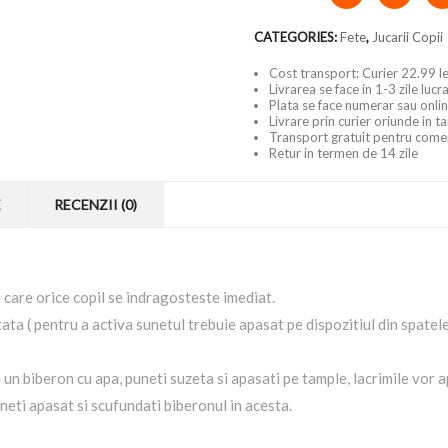
CATEGORIES:
Fete
,
Jucarii Copii
Cost transport: Curier 22.99 le
Livrarea se face in 1-3 zile luc
Plata se face numerar sau onlin
Livrare prin curier oriunde in t
Transport gratuit pentru come
Retur in termen de 14 zile
E
RECENZII (0)
 care orice copil se indragosteste imediat.
ta ( pentru a activa sunetul trebuie apasat pe dispozitiul din spatele
un biberon cu apa, puneti suzeta si apasati pe tample, lacrimile vor 
neti apasat si scufundati biberonul in acesta.