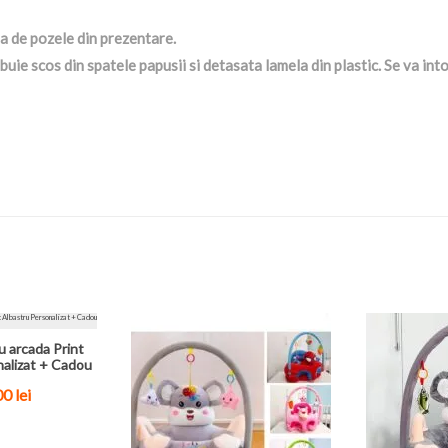
ta de pozele din prezentare.
buie scos din spatele papusii si detasata lamela din plastic. Se va into
u arcada Print
nalizat + Cadou
0 lei