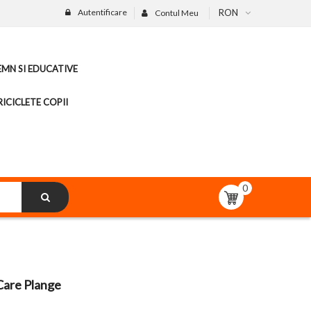
Autentificare
RON
Contul Meu
LEMN SI EDUCATIVE
ICICLETE COPII
0
Care Plange