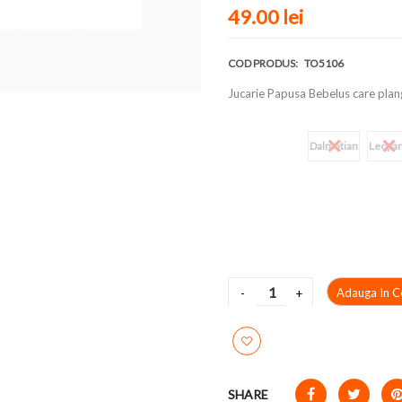
49.00 lei
COD PRODUS:
TO5106
Jucarie Papusa Bebelus care plang
Culoare
Dalmatian
Leopa
Adauga In C
SHARE