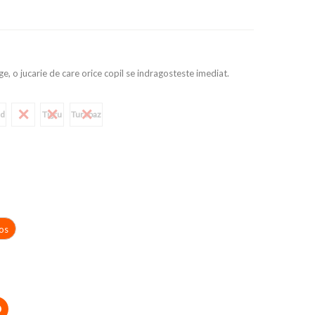
e, o jucarie de care orice copil se indragosteste imediat.
rd
Tigru
Turcoaz
os