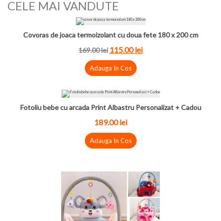
CELE MAI VANDUTE
Covoras de joaca termoizolant cu doua fete 180 x 200 cm
115.00
lei
169.00
lei
Adauga In Cos
Fotoliu bebe cu arcada Print Albastru Personalizat + Cadou
189.00
lei
Adauga In Cos