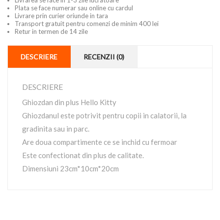
Livrarea se face in 1-3 zile lucratoare
Plata se face numerar sau online cu cardul
Livrare prin curier oriunde in tara
Transport gratuit pentru comenzi de minim 400 lei
Retur in termen de 14 zile
DESCRIERE
RECENZII (0)
DESCRIERE
Ghiozdan din plus Hello Kitty
Ghiozdanul este potrivit pentru copii in calatorii, la
gradinita sau in parc.
Are doua compartimente ce se inchid cu fermoar
Este confectionat din plus de calitate.
Dimensiuni 23cm*10cm*20cm