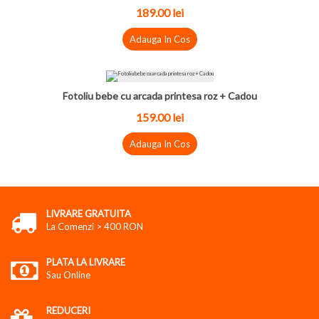
189.00
lei
Adauga In Cos
Fotoliu bebe cu arcada printesa roz + Cadou
159.00
lei
Adauga In Cos
LIVRARE GRATUITA
La Comenzi > 400 RON
PLATA LA LIVRARE
Sau Online
REDUCERI