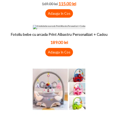
115.00
lei
169.00
lei
Adauga In Cos
Fotoliu bebe cu arcada Print Albastru Personalizat + Cadou
189.00
lei
Adauga In Cos