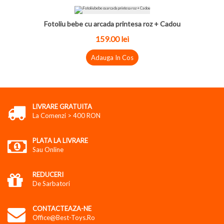
Fotoliu bebe cu arcada printesa roz + Cadou
159.00
lei
Adauga In Cos
LIVRARE GRATUITA
La Comenzi > 400 RON
PLATA LA LIVRARE
Sau Online
REDUCERI
De Sarbatori
CONTACTEAZA-NE
Office@best-Toys.ro