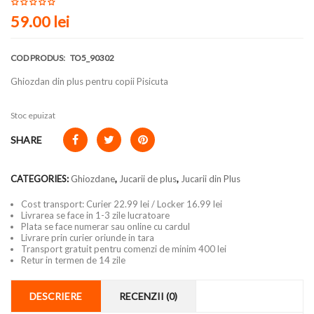
59.00
lei
COD PRODUS:
TO5_90302
Ghiozdan din plus pentru copii Pisicuta
Stoc epuizat
SHARE
CATEGORIES:
Ghiozdane
,
Jucarii de plus
,
Jucarii din Plus
Cost transport: Curier 22.99 lei / Locker 16.99 lei
Livrarea se face in 1-3 zile lucratoare
Plata se face numerar sau online cu cardul
Livrare prin curier oriunde in tara
Transport gratuit pentru comenzi de minim 400 lei
Retur in termen de 14 zile
DESCRIERE
RECENZII (0)