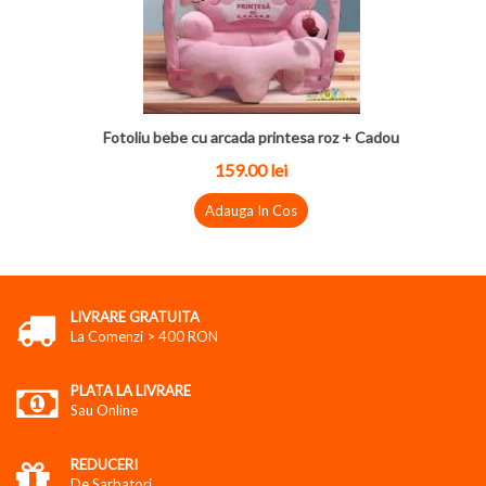
Fotoliu bebe cu arcada printesa roz + Cadou
159.00 lei
Adauga In Cos
LIVRARE GRATUITA
La Comenzi > 400 RON
PLATA LA LIVRARE
Sau Online
REDUCERI
De Sarbatori