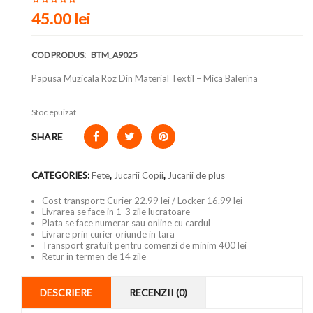
45.00 lei
COD PRODUS:
BTM_A9025
Papusa Muzicala Roz Din Material Textil – Mica Balerina
Stoc epuizat
SHARE
CATEGORIES:
Fete
,
Jucarii Copii
,
Jucarii de plus
Cost transport: Curier 22.99 lei / Locker 16.99 lei
Livrarea se face in 1-3 zile lucratoare
Plata se face numerar sau online cu cardul
Livrare prin curier oriunde in tara
Transport gratuit pentru comenzi de minim 400 lei
Retur in termen de 14 zile
DESCRIERE
RECENZII (0)