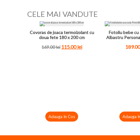
CELE MAI VANDUTE
Covoras de joaca termoizolant cu
Fotoliu bebe cu 
doua fete 180 x 200 cm
Albastru Persona
115.00
lei
189.0
169.00
lei
Adauga In Cos
Adauga I