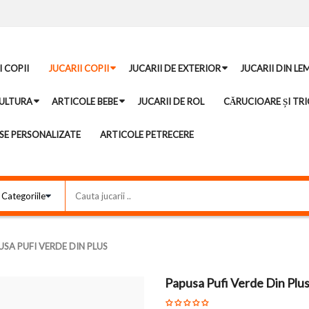
I COPII
JUCARII COPII
JUCARII DE EXTERIOR
JUCARII DIN LE
ULTURA
ARTICOLE BEBE
JUCARII DE ROL
CĂRUCIOARE ȘI TRI
E PERSONALIZATE
ARTICOLE PETRECERE
USA PUFI VERDE DIN PLUS
Papusa Pufi Verde Din Plu