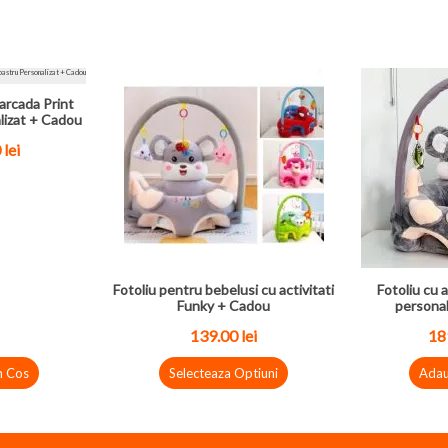
arcada Print
lizat + Cadou
0
lei
Fotoliu pentru bebelusi cu activitati
Fotoliu cu a
Funky + Cadou
personal
139.00
lei
18
n Cos
Selecteaza Optiuni
Adau