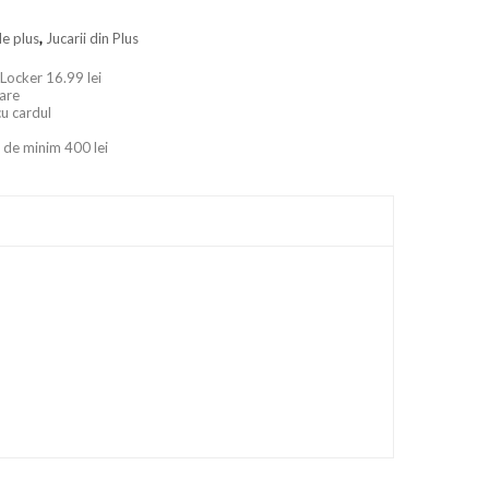
de plus
,
Jucarii din Plus
 Locker 16.99 lei
oare
cu cardul
 de minim 400 lei