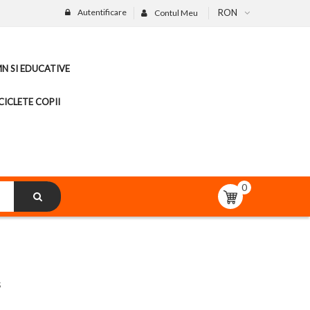
Autentificare
RON
Contul Meu
MN SI EDUCATIVE
CICLETE COPII
0
s