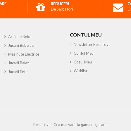
RARE
REDUCERI
C
De Sarbatori
O
CONTUL MEU
Articole Bebe
Newsletter Best Toys
Jucarii Bebelusi
Contul Meu
Masinute Electrice
Cosul Meu
Jucarii Baieti
Wishlist
Jucarii Fete
Best Toys - Cea mai variata gama de jucarii