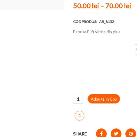
50.00
lei
–
70.00
lei
COD PRODUS:
AB_8152
Papusa Pufi Verde din plus
Marime
Adauga In Cos
SHARE