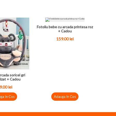
Fotoliu bebe cu arcada printesa roz
+ Cadou
159.00
lei
rcada soricel gri
izat + Cadou
9.00
lei
ga In Cos
Adauga In Cos