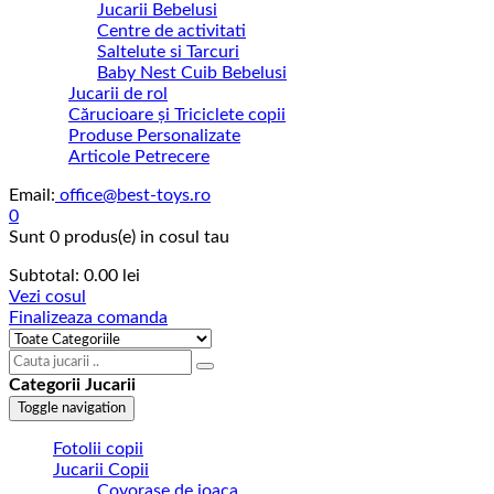
Jucarii Bebelusi
Centre de activitati
Saltelute si Tarcuri
Baby Nest Cuib Bebelusi
Jucarii de rol
Cărucioare și Triciclete copii
Produse Personalizate
Articole Petrecere
Email:
office@best-toys.ro
0
Sunt
0 produs(e)
in cosul tau
Subtotal:
0.00
lei
Vezi cosul
Finalizeaza comanda
Categorii Jucarii
Toggle navigation
Fotolii copii
Jucarii Copii
Covorase de joaca