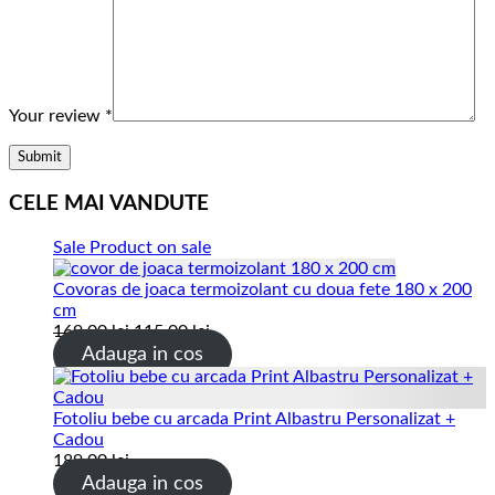
Your review
*
CELE MAI VANDUTE
Sale
Product on sale
Covoras de joaca termoizolant cu doua fete 180 x 200
cm
169.00
lei
115.00
lei
Adauga in cos
Fotoliu bebe cu arcada Print Albastru Personalizat +
Cadou
189.00
lei
Adauga in cos