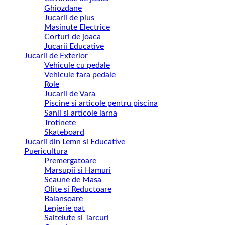
Ghiozdane
Jucarii de plus
Masinute Electrice
Corturi de joaca
Jucarii Educative
Jucarii de Exterior
Vehicule cu pedale
Vehicule fara pedale
Role
Jucarii de Vara
Piscine si articole pentru piscina
Sanii si articole iarna
Trotinete
Skateboard
Jucarii din Lemn si Educative
Puericultura
Premergatoare
Marsupii si Hamuri
Scaune de Masa
Olite si Reductoare
Balansoare
Lenjerie pat
Saltelute si Tarcuri