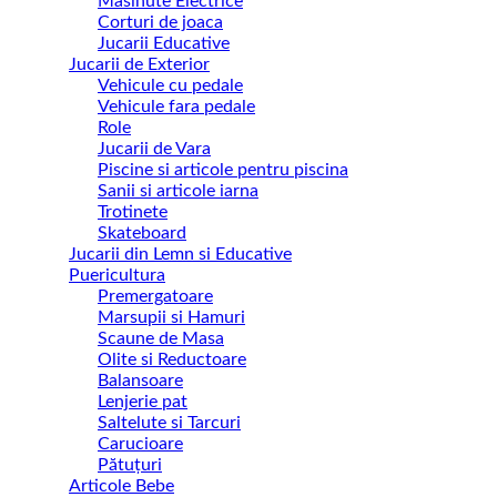
Masinute Electrice
Corturi de joaca
Jucarii Educative
Jucarii de Exterior
Vehicule cu pedale
Vehicule fara pedale
Role
Jucarii de Vara
Piscine si articole pentru piscina
Sanii si articole iarna
Trotinete
Skateboard
Jucarii din Lemn si Educative
Puericultura
Premergatoare
Marsupii si Hamuri
Scaune de Masa
Olite si Reductoare
Balansoare
Lenjerie pat
Saltelute si Tarcuri
Carucioare
Pătuțuri
Articole Bebe