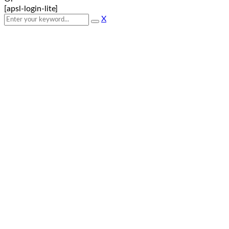
[apsl-login-lite]
X