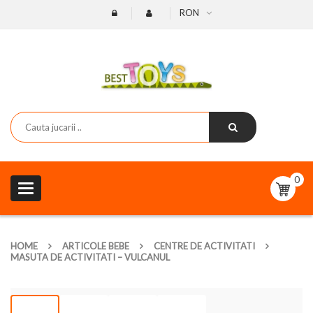
RON
0
Toggle
navigation
HOME
ARTICOLE BEBE
CENTRE DE ACTIVITATI
MASUTA DE ACTIVITATI – VULCANUL
-24%