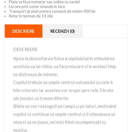
Plata se face numerar sau online cu cardul
Livrare prin curier oriunde in tara
Transport gratuit pentru comenzi de minim 400 lei
Retur in termen de 14 zile
DESCRIERE
RECENZII (0)
DESCRIERE
Ajuta la dezvoltarea fizica a copilului prin stimularea
acestuia sa se ridice, sa faca miscare si in acelasi timp
se distreaza de minune.
Copilul trebuie sa umple centrul vulcanului cu cele 6
bile colorate iar acestea vor erupe spre cele 3 brate
ale jocului, cu trasee diferite
Bilele se vor rostogoli pe rampă și pe laturi, motivând
copilul să continue să umple centrul și il stimuleaza să
stea si sa se joace, cei mici fiind recompensati cu
muzica.