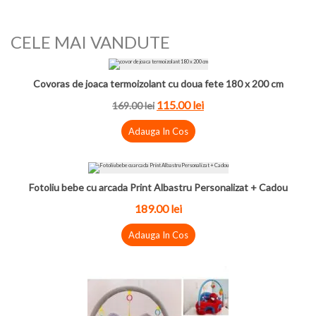
CELE MAI VANDUTE
Covoras de joaca termoizolant cu doua fete 180 x 200 cm
115.00
lei
169.00
lei
Adauga In Cos
Fotoliu bebe cu arcada Print Albastru Personalizat + Cadou
189.00
lei
Adauga In Cos