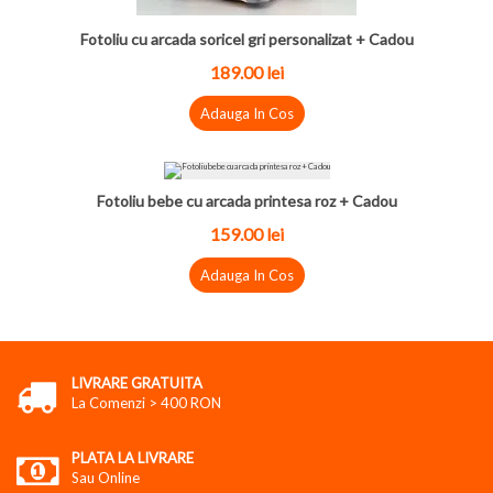
Fotoliu cu arcada soricel gri personalizat + Cadou
189.00
lei
Adauga In Cos
Fotoliu bebe cu arcada printesa roz + Cadou
159.00
lei
Adauga In Cos
LIVRARE GRATUITA
La Comenzi > 400 RON
PLATA LA LIVRARE
Sau Online