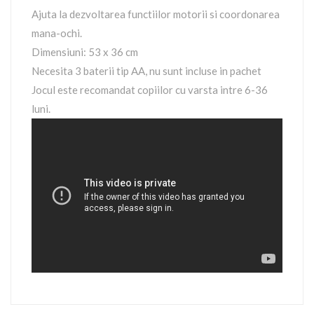
Ajuta la dezvoltarea functiilor motorii si coordonarea
mana-ochi.
Dimensiuni: 53 x 36 cm
Necesita 3 baterii tip AA, nu sunt incluse in pachet
Jocul este recomandat copiilor cu varsta intre 6-36
luni.