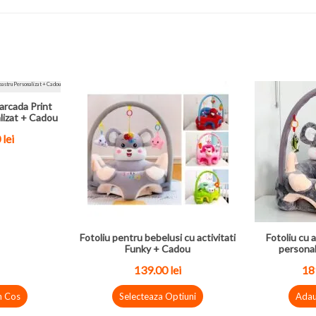
arcada Print
lizat + Cadou
0
lei
Fotoliu pentru bebelusi cu activitati
Fotoliu cu a
Funky + Cadou
personal
139.00
lei
18
n Cos
Selecteaza Optiuni
Adau