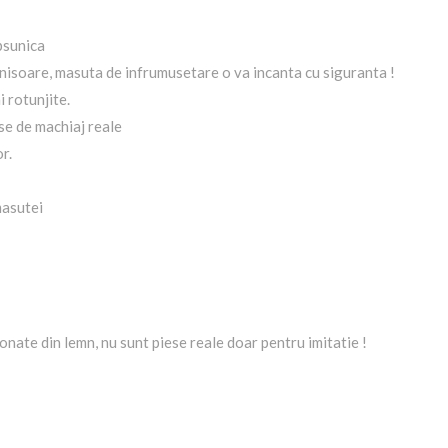
psunica
nisoare, masuta de infrumusetare o va incanta cu siguranta !
 rotunjite.
ese de machiaj reale
r.
masutei
onate din lemn, nu sunt piese reale doar pentru imitatie !