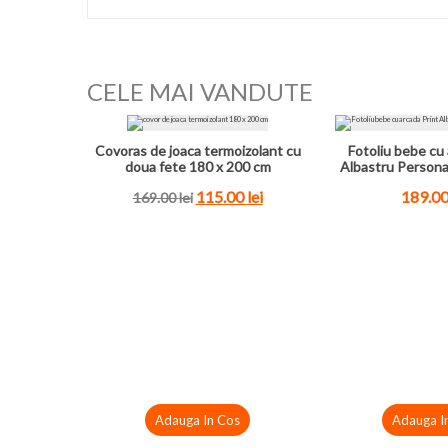
CELE MAI VANDUTE
Covoras de joaca termoizolant cu
Fotoliu bebe cu 
doua fete 180 x 200 cm
Albastru Persona
115.00
lei
189.0
169.00
lei
Adauga In Cos
Adauga I