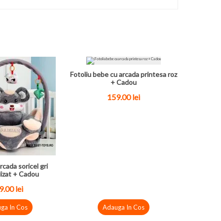
Fotoliu bebe cu arcada printesa roz
+ Cadou
159.00
lei
rcada soricel gri
izat + Cadou
9.00
lei
ga In Cos
Adauga In Cos