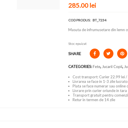
285.00
lei
COD PRODUS:
BT_7234
Masuta de infrumusetare din lemn c
Stoc epuizat
SHARE
CATEGORIES:
Fete
,
Jucarii Copii
,
Ju
Cost transport: Curier 22.99 lei /
Livrarea se face in 1-3 zile lucrat
Plata se face numerar sau online 
Livrare prin curier oriunde in tara
Transport gratuit pentru comenzi
Retur in termen de 14 zile