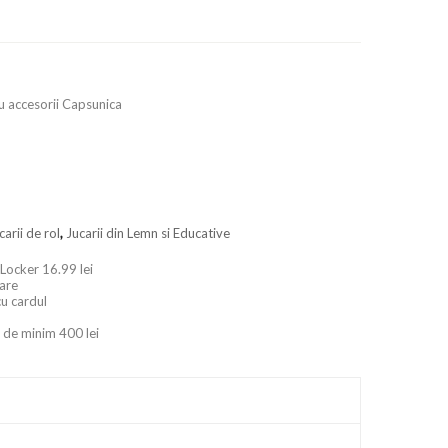
u accesorii Capsunica
carii de rol
,
Jucarii din Lemn si Educative
 Locker 16.99 lei
oare
cu cardul
 de minim 400 lei