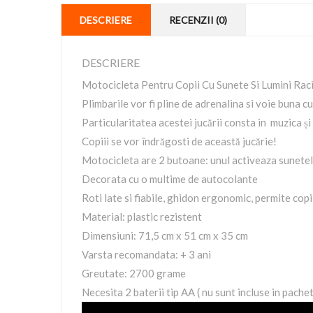
DESCRIERE
RECENZII (0)
DESCRIERE
Motocicleta Pentru Copii Cu Sunete Si Lumini Ra
Plimbarile vor fi pline de adrenalina si voie buna c
Particularitatea acestei jucării consta in muzica și
Copiii se vor îndrăgosti de această jucărie!
Motocicleta are 2 butoane: unul activeaza sunetele
Decorata cu o multime de autocolante
Roti late si fiabile, ghidon ergonomic, permite copi
Material: plastic rezistent
Dimensiuni: 71,5 cm x 51 cm x 35 cm
Varsta recomandata: + 3 ani
Greutate: 2700 grame
Necesita 2 baterii tip AA ( nu sunt incluse in pachet