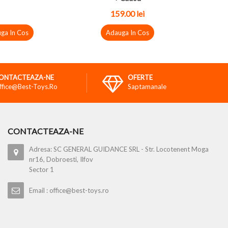
159.00 lei
ga In Cos
Adauga In Cos
ONTACTEAZA-NE
OFERTE
ffice@best-Toys.ro
Saptamanale
CONTACTEAZA-NE
Adresa: SC GENERAL GUIDANCE SRL - Str. Locotenent Moga
nr16, Dobroesti, Ilfov
Sector 1
Email : office@best-toys.ro