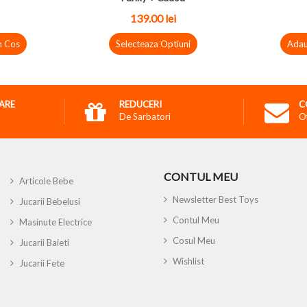
139.00 lei
n Cos
Selecteaza Optiuni
Adau
RARE
REDUCERI
C
De Sarbatori
O
CONTUL MEU
Articole Bebe
Newsletter Best Toys
Jucarii Bebelusi
Contul Meu
Masinute Electrice
Cosul Meu
Jucarii Baieti
Wishlist
Jucarii Fete