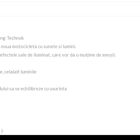
cing Technok
u noua motocicleta cu sunete si lumini.
 efectele sale de iluminat, care vor da o mulțime de emoții.
, celalalt luminile
lului sa se echilibreze cu usurinta
 )