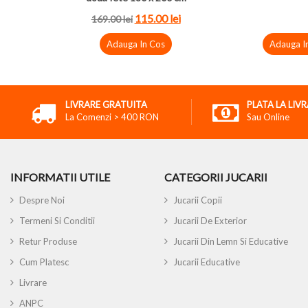
115.00 lei
169.00 lei
Adauga In Cos
Adauga I
LIVRARE GRATUITA
PLATA LA LIV
La Comenzi > 400 RON
Sau Online
INFORMATII UTILE
CATEGORII JUCARII
Despre Noi
Jucarii Copii
Termeni Si Conditii
Jucarii De Exterior
Retur Produse
Jucarii Din Lemn Si Educative
Cum Platesc
Jucarii Educative
Livrare
ANPC