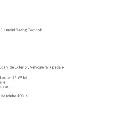
 Si Lumini Racing Technok
ucarii de Exterior
,
Vehicule fara pedale
 Locker 16.99 lei
oare
cu cardul
 de minim 400 lei