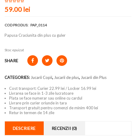
59.00 lei
COD PRODUS:
PAP_0114
Papusa Craciunita din plus cu guler
Stoc epuizat
SHARE
CATEGORIES:
Jucarii Copii
,
Jucarii de plus
,
Jucarii din Plus
Cost transport: Curier 22.99 lei / Locker 16.99 lei
Livrarea se face in 1-3 zile lucratoare
Plata se face numerar sau online cu cardul
Livrare prin curier oriunde in tara
Transport gratuit pentru comenzi de minim 400 lei
Retur in termen de 14 zile
DESCRIERE
RECENZII (0)