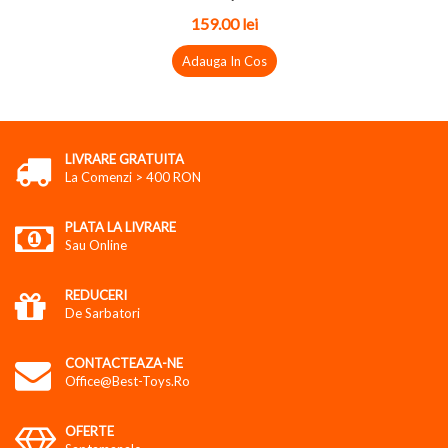
159.00 lei
Adauga In Cos
LIVRARE GRATUITA
La Comenzi > 400 RON
PLATA LA LIVRARE
Sau Online
REDUCERI
De Sarbatori
CONTACTEAZA-NE
Office@best-Toys.ro
OFERTE