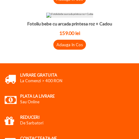
Fotoliu bebe cu arcada printesa roz + Cadou
159.00 lei
Adauga In Cos
LIVRARE GRATUITA
La Comenzi > 400 RON
PLATA LA LIVRARE
Sau Online
REDUCERI
De Sarbatori
CONTACTEAZA-NE