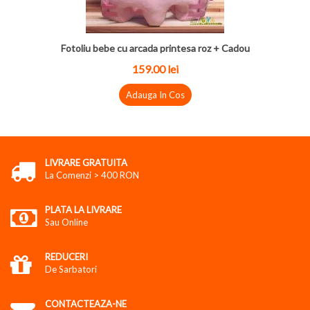
Fotoliu bebe cu arcada printesa roz + Cadou
159.00 lei
Adauga In Cos
LIVRARE GRATUITA
La Comenzi > 400 RON
PLATA LA LIVRARE
Sau Online
REDUCERI
De Sarbatori
CONTACTEAZA-NE