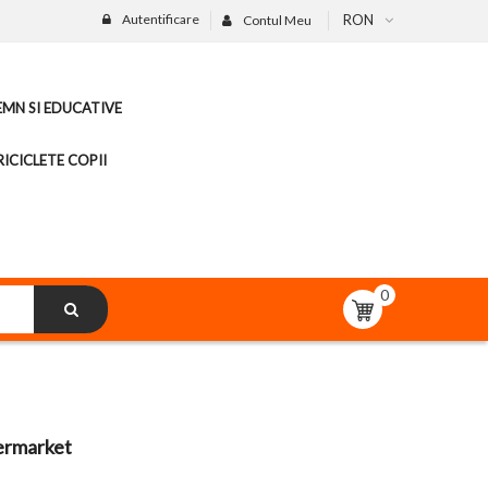
Autentificare
RON
Contul Meu
LEMN SI EDUCATIVE
ICICLETE COPII
0
ermarket