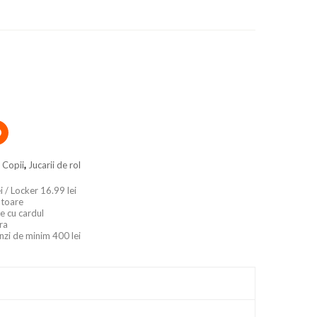
i Copii
,
Jucarii de rol
i / Locker 16.99 lei
ratoare
e cu cardul
ara
nzi de minim 400 lei