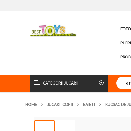
FOTOL
PUER
PROD
CATEGORII JUCARII
HOME
JUCARII COPII
BAIETI
RUCSAC DE J