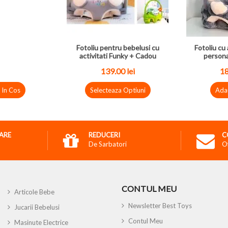
Fotoliu pentru bebelusi cu
Fotoliu cu 
activitati Funky + Cadou
persona
139.00
lei
1
 In Cos
Selecteaza Optiuni
Ada
RARE
REDUCERI
C
De Sarbatori
O
CONTUL MEU
Articole Bebe
Newsletter Best Toys
Jucarii Bebelusi
Contul Meu
Masinute Electrice