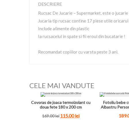
DESCRIERE
Rucsac De Jucarie – Supermarket, este o jucarie d
Jucaria tip rucsac contine 17 piese utile oricarui
Include alimente din plastic
Ia rucsacelul in spate si fii eroul din bucatarie !
Recomandat copiilor cu varsta peste 3 ani.
CELE MAI VANDUTE
Covoras de joaca termoizolant cu
Fotoliu bebe c
doua fete 180 x 200 cm
Albastru Perso
115.00
lei
189.
169.00
lei