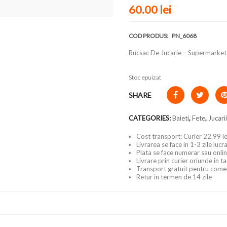
60.00
lei
COD PRODUS:
PN_6068
Rucsac De Jucarie – Supermarket
Stoc epuizat
SHARE
CATEGORIES:
Baieti
,
Fete
,
Jucari
Cost transport: Curier 22.99 le
Livrarea se face in 1-3 zile luc
Plata se face numerar sau onlin
Livrare prin curier oriunde in t
Transport gratuit pentru come
Retur in termen de 14 zile