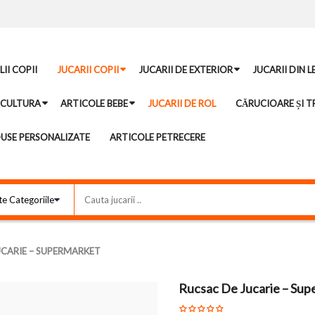
II COPII
JUCARII COPII
JUCARII DE EXTERIOR
JUCARII DIN 
ICULTURA
ARTICOLE BEBE
JUCARII DE ROL
CĂRUCIOARE ȘI TR
USE PERSONALIZATE
ARTICOLE PETRECERE
UCARIE – SUPERMARKET
Rucsac De Jucarie – Sup