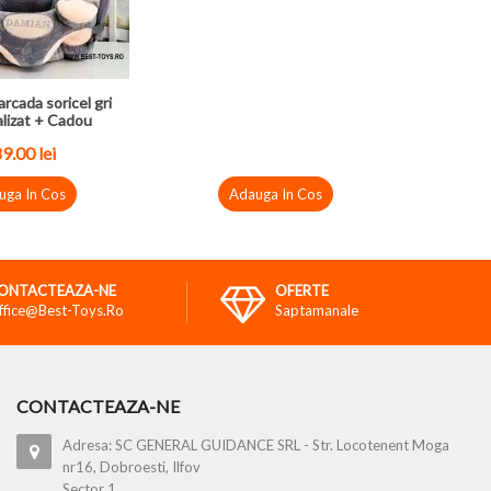
arcada soricel gri
lizat + Cadou
89.00
lei
uga In Cos
Adauga In Cos
ONTACTEAZA-NE
OFERTE
ffice@best-Toys.ro
Saptamanale
CONTACTEAZA-NE
Adresa: SC GENERAL GUIDANCE SRL - Str. Locotenent Moga
nr16, Dobroesti, Ilfov
Sector 1