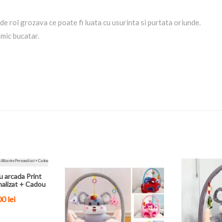
e rol grozava ce poate fi luata cu usurinta si purtata oriunde.
 mic bucatar.
u arcada Print
nalizat + Cadou
00
lei