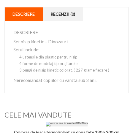
DESCRIERE
RECENZII (0)
DESCRIERE
Set nisip kinetic – Dinozauri
Setul include:
4 ustensile din plastic pentru nisip
4 forme de modelaj tip prajiturele
3 pungi de nisip kinetic colorat. ( 227 grame fiecare )
Nerecomandat copiilor cu varsta sub 3 ani.
CELE MAI VANDUTE
Covoras de joaca termoizolant cu doua fete 180 x 200 cm