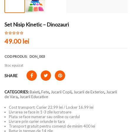
Set Nisip Kinetic – Dinozauri
49.00
lei
COD PRODUS:
DON_003
Stoc epuizat
SHARE
CATEGORIES:
Baieti
,
Fete
,
Jucarii Copii
,
Jucarii de Exterior
,
Jucarii
de Vara
,
Jucarii Educative
Cost transport: Curier 22.99 lei / Locker 16.99 lei
Livrarea se face in 1-3 zile lucratoare
Plata se face numerar sau online cu cardul
Livrare prin curier oriunde in tara
Transport gratuit pentru comenzi de minim 400 lei
Retur in termen de 14 zile