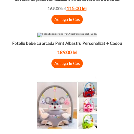
115.00
lei
169.00
lei
Adauga In Cos
Fotoliu bebe cu arcada Print Albastru Personalizat + Cadou
189.00
lei
Adauga In Cos