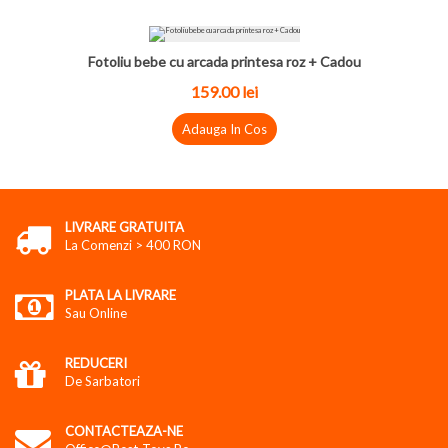
Fotoliu bebe cu arcada printesa roz + Cadou
159.00
lei
Adauga In Cos
LIVRARE GRATUITA
La Comenzi > 400 RON
PLATA LA LIVRARE
Sau Online
REDUCERI
De Sarbatori
CONTACTEAZA-NE