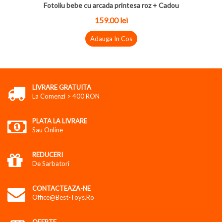
Fotoliu bebe cu arcada printesa roz + Cadou
159.00
lei
Adauga In Cos
LIVRARE GRATUITA
La Comenzi > 400 RON
PLATA LA LIVRARE
Sau Online
REDUCERI
De Sarbatori
CONTACTEAZA-NE
Office@best-Toys.ro