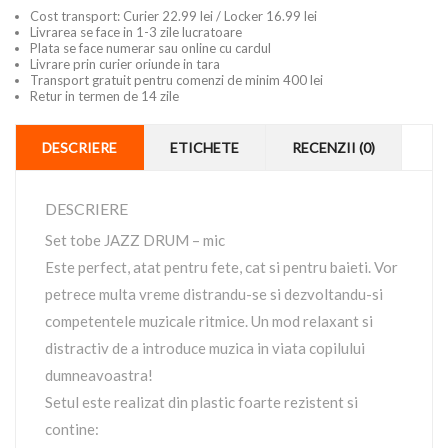
Cost transport: Curier 22.99 lei / Locker 16.99 lei
Livrarea se face in 1-3 zile lucratoare
Plata se face numerar sau online cu cardul
Livrare prin curier oriunde in tara
Transport gratuit pentru comenzi de minim 400 lei
Retur in termen de 14 zile
DESCRIERE
ETICHETE
RECENZII (0)
DESCRIERE
Set tobe JAZZ DRUM – mic
Este perfect, atat pentru fete, cat si pentru baieti. Vor
petrece multa vreme distrandu-se si dezvoltandu-si
competentele muzicale ritmice. Un mod relaxant si
distractiv de a introduce muzica in viata copilului
dumneavoastra!
Setul este realizat din plastic foarte rezistent si
contine: