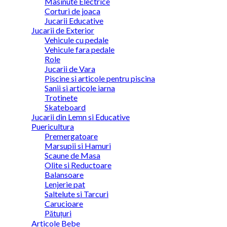
Masinute Electrice
Corturi de joaca
Jucarii Educative
Jucarii de Exterior
Vehicule cu pedale
Vehicule fara pedale
Role
Jucarii de Vara
Piscine si articole pentru piscina
Sanii si articole iarna
Trotinete
Skateboard
Jucarii din Lemn si Educative
Puericultura
Premergatoare
Marsupii si Hamuri
Scaune de Masa
Olite si Reductoare
Balansoare
Lenjerie pat
Saltelute si Tarcuri
Carucioare
Pătuțuri
Articole Bebe