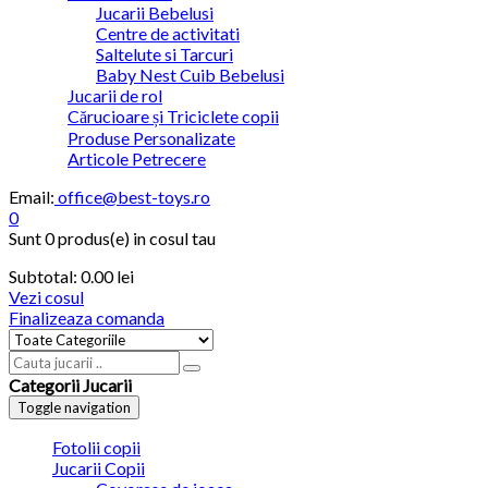
Jucarii Bebelusi
Centre de activitati
Saltelute si Tarcuri
Baby Nest Cuib Bebelusi
Jucarii de rol
Cărucioare și Triciclete copii
Produse Personalizate
Articole Petrecere
Email:
office@best-toys.ro
0
Sunt
0 produs(e)
in cosul tau
Subtotal:
0.00 lei
Vezi cosul
Finalizeaza comanda
Categorii Jucarii
Toggle navigation
Fotolii copii
Jucarii Copii