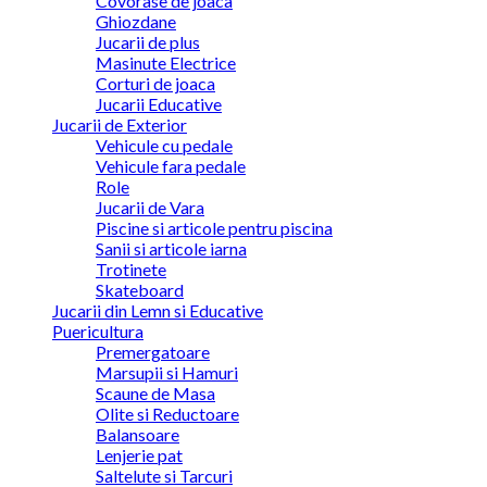
Covorase de joaca
Ghiozdane
Jucarii de plus
Masinute Electrice
Corturi de joaca
Jucarii Educative
Jucarii de Exterior
Vehicule cu pedale
Vehicule fara pedale
Role
Jucarii de Vara
Piscine si articole pentru piscina
Sanii si articole iarna
Trotinete
Skateboard
Jucarii din Lemn si Educative
Puericultura
Premergatoare
Marsupii si Hamuri
Scaune de Masa
Olite si Reductoare
Balansoare
Lenjerie pat
Saltelute si Tarcuri