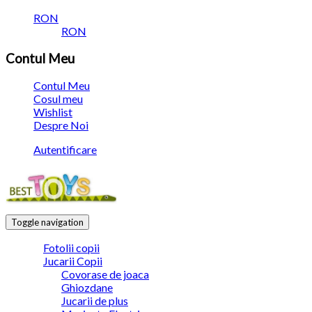
RON
RON
Contul Meu
Contul Meu
Cosul meu
Wishlist
Despre Noi
Autentificare
Toggle navigation
Fotolii copii
Jucarii Copii
Covorase de joaca
Ghiozdane
Jucarii de plus