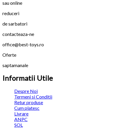
sau online
reduceri
de sarbatori
contacteaza-ne
office@best-toys.ro
Oferte
saptamanale
Informatii Utile
Despre Noi
Termeni si Conditii
Retur produse
Cum platesc
Livrare
ANPC
SOL