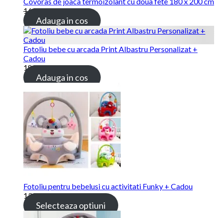
Covoras de joaca termoizolant cu doua fete 180 x 200 cm
169.00 lei
115.00 lei
Adauga in cos
Fotoliu bebe cu arcada Print Albastru Personalizat +
Cadou
189.00 lei
Adauga in cos
Fotoliu pentru bebelusi cu activitati Funky + Cadou
139.00 lei
Selecteaza optiuni