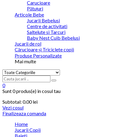
Carucioare
Pătuțuri
Articole Bebe
Jucarii Bebelusi
Centre de activitati
Saltelute si Tarcuri
Baby Nest Cuib Bebelusi
Jucarii de rol
Cărucioare și Triciclete copii
Produse Personalizate
Mai multe
0
Sunt
0 produs(e)
in cosul tau
Subtotal:
0.00 lei
Vezi cosul
Finalizeaza comanda
Home
Jucarii Copii
Baieti