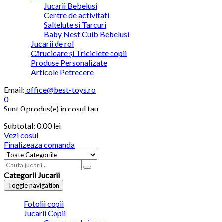
Jucarii Bebelusi
Centre de activitati
Saltelute si Tarcuri
Baby Nest Cuib Bebelusi
Jucarii de rol
Cărucioare și Triciclete copii
Produse Personalizate
Articole Petrecere
Email:
office@best-toys.ro
0
Sunt
0 produs(e)
in cosul tau
Subtotal:
0.00
lei
Vezi cosul
Finalizeaza comanda
Categorii Jucarii
Toggle navigation
Fotolii copii
Jucarii Copii