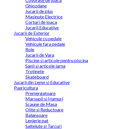
Covorase de joaca
Ghiozdane
Jucarii de plus
Masinute Electrice
Corturi de joaca
Jucarii Educative
Jucarii de Exterior
Vehicule cu pedale
Vehicule fara pedale
Role
Jucarii de Vara
Piscine si articole pentru piscina
Sanii si articole iarna
Trotinete
Skateboard
Jucarii din Lemn si Educative
Puericultura
Premergatoare
Marsupii si Hamuri
Scaune de Masa
Olite si Reductoare
Balansoare
Lenjerie pat
Saltelute si Tarcuri