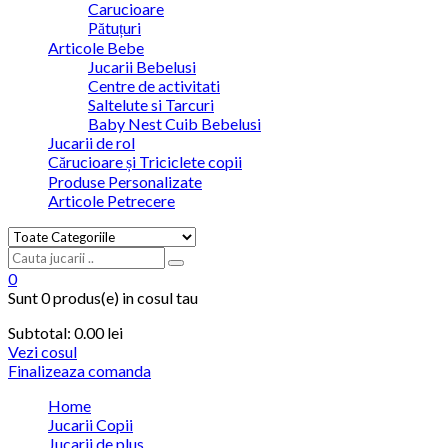
Carucioare
Pătuțuri
Articole Bebe
Jucarii Bebelusi
Centre de activitati
Saltelute si Tarcuri
Baby Nest Cuib Bebelusi
Jucarii de rol
Cărucioare și Triciclete copii
Produse Personalizate
Articole Petrecere
0
Sunt
0 produs(e)
in cosul tau
Subtotal:
0.00
lei
Vezi cosul
Finalizeaza comanda
Home
Jucarii Copii
Jucarii de plus