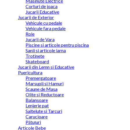
Masinute Electrice
Corturi de joaca
Jucarii Educative
Jucarii de Exterior
Vehicule cu pedale
Vehicule fara pedale
Role
Jucarii de Vara
Piscine si articole pentru piscina
Sanii si articole iarna
Trotinete
Skateboard
Jucarii din Lemn si Educative
Puericultura
Premergatoare
Marsupii si Hamuri
Scaune de Masa
Olite si Reductoare
Balansoare
Lenjerie pat
Saltelute si Tarcuri
Carucioare
Pătuțuri
Articole Bebe