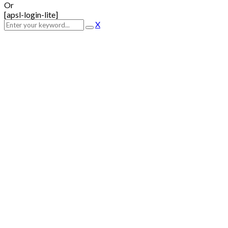
Or
[apsl-login-lite]
X