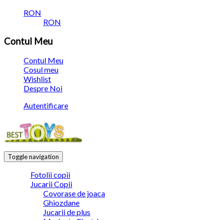
RON
RON
Contul Meu
Contul Meu
Cosul meu
Wishlist
Despre Noi
Autentificare
Toggle navigation
Fotolii copii
Jucarii Copii
Covorase de joaca
Ghiozdane
Jucarii de plus