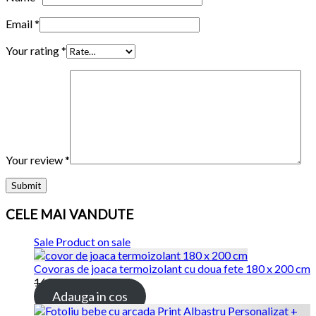
Email
*
Your rating
*
Your review
*
CELE MAI VANDUTE
Sale
Product on sale
Covoras de joaca termoizolant cu doua fete 180 x 200 cm
169.00
lei
115.00
lei
Adauga in cos