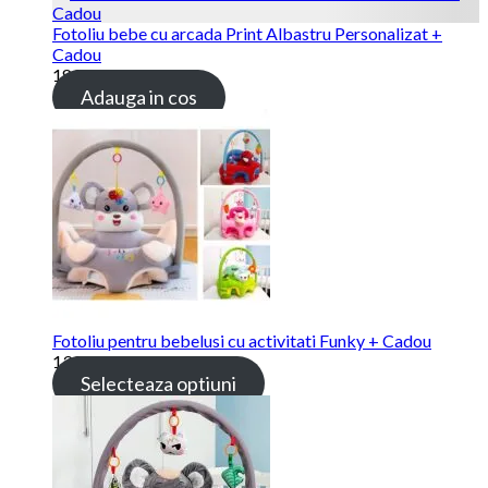
Fotoliu bebe cu arcada Print Albastru Personalizat +
Cadou
189.00
lei
Adauga in cos
Fotoliu pentru bebelusi cu activitati Funky + Cadou
139.00
lei
Selecteaza optiuni