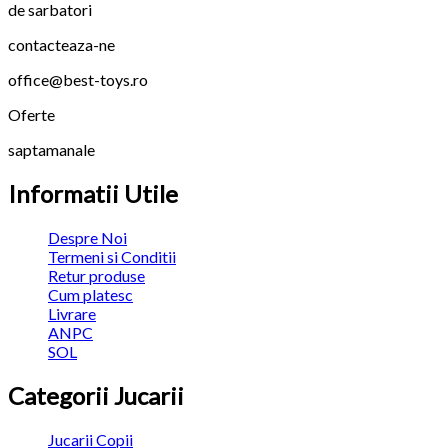
de sarbatori
contacteaza-ne
office@best-toys.ro
Oferte
saptamanale
Informatii Utile
Despre Noi
Termeni si Conditii
Retur produse
Cum platesc
Livrare
ANPC
SOL
Categorii Jucarii
Jucarii Copii