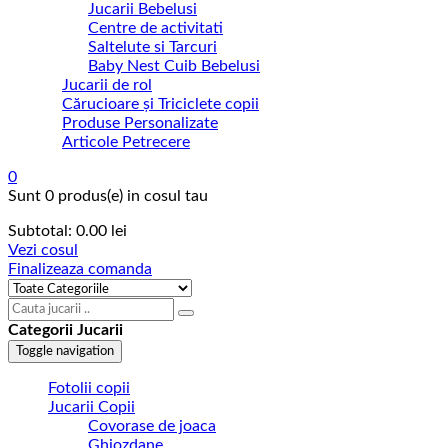
Jucarii Bebelusi
Centre de activitati
Saltelute si Tarcuri
Baby Nest Cuib Bebelusi
Jucarii de rol
Cărucioare și Triciclete copii
Produse Personalizate
Articole Petrecere
0
Sunt
0 produs(e)
in cosul tau
Subtotal:
0.00
lei
Vezi cosul
Finalizeaza comanda
Categorii Jucarii
Toggle navigation
Fotolii copii
Jucarii Copii
Covorase de joaca
Ghiozdane