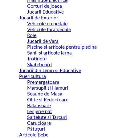
Masinute Electrice
Corturi de joaca
Jucarii Educative
Jucarii de Exterior
Vehicule cu pedale
Vehicule fara pedale
Role
Jucarii de Vara
Piscine si articole pentru piscina
Sanii si articole iarna
Trotinete
Skateboard
Jucarii din Lemn si Educative
Puericultura
Premergatoare
Marsupii si Hamuri
Scaune de Masa
Olite si Reductoare
Balansoare
Lenjerie pat
Saltelute si Tarcuri
Carucioare
Pătuțuri
Articole Bebe