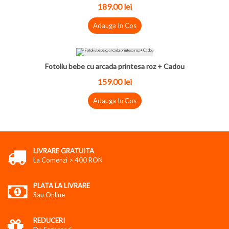
189.00
lei
Adauga In Cos
Fotoliu bebe cu arcada printesa roz + Cadou
159.00
lei
Adauga In Cos
LIVRARE GRATUITA
La Comenzi > 400 RON
PLATA LA LIVRARE
Sau Online
REDUCERI