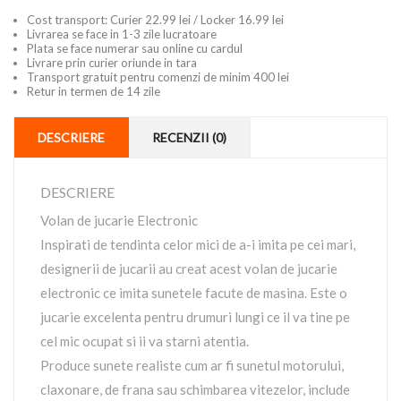
Cost transport: Curier 22.99 lei / Locker 16.99 lei
Livrarea se face in 1-3 zile lucratoare
Plata se face numerar sau online cu cardul
Livrare prin curier oriunde in tara
Transport gratuit pentru comenzi de minim 400 lei
Retur in termen de 14 zile
DESCRIERE
RECENZII (0)
DESCRIERE
Volan de jucarie Electronic
Inspirati de tendinta celor mici de a-i imita pe cei mari,
designerii de jucarii au creat acest volan de jucarie
electronic ce imita sunetele facute de masina. Este o
jucarie excelenta pentru drumuri lungi ce il va tine pe
cel mic ocupat si ii va starni atentia.
Produce sunete realiste cum ar fi sunetul motorului,
claxonare, de frana sau schimbarea vitezelor, include