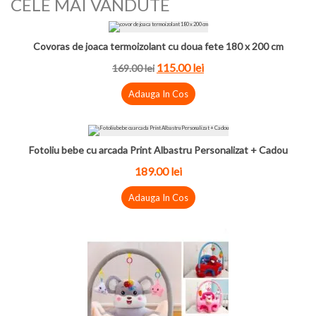
CELE MAI VANDUTE
Covoras de joaca termoizolant cu doua fete 180 x 200 cm
115.00
lei
169.00
lei
Adauga In Cos
Fotoliu bebe cu arcada Print Albastru Personalizat + Cadou
189.00
lei
Adauga In Cos