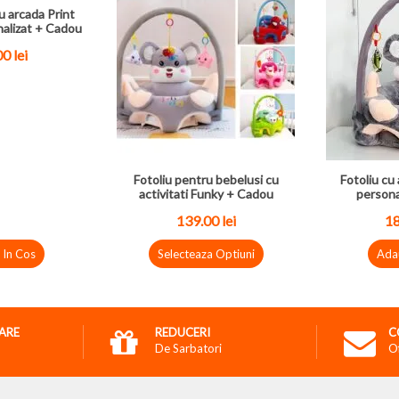
u arcada Print
nalizat + Cadou
00
lei
Fotoliu pentru bebelusi cu
Fotoliu cu 
activitati Funky + Cadou
persona
139.00
lei
1
 In Cos
Selecteaza Optiuni
Ada
RARE
REDUCERI
C
De Sarbatori
O