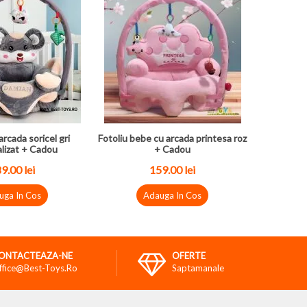
arcada soricel gri
Fotoliu bebe cu arcada printesa roz
lizat + Cadou
+ Cadou
89.00
lei
159.00
lei
uga In Cos
Adauga In Cos
ONTACTEAZA-NE
OFERTE
ffice@best-Toys.ro
Saptamanale