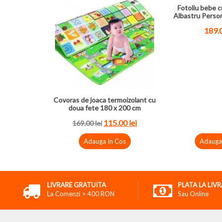
Fotoliu bebe c
Albastru Perso
189.
Covoras de joaca termoizolant cu
doua fete 180 x 200 cm
115.00
lei
169.00
lei
Adauga In Cos
Adauga
LIVRARE GRATUITA
PLATA LA LIV
La Comenzi > 400 RON
Sau Online