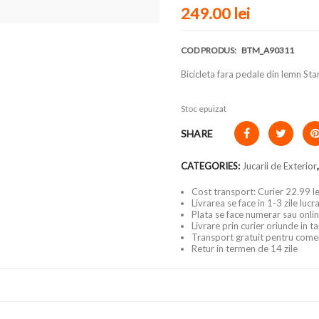
249.00
lei
COD PRODUS:
BTM_A90311
Bicicleta fara pedale din lemn Sta
Stoc epuizat
SHARE
CATEGORIES:
Jucarii de Exterior
Cost transport: Curier 22.99 le
Livrarea se face in 1-3 zile luc
Plata se face numerar sau onlin
Livrare prin curier oriunde in t
Transport gratuit pentru come
Retur in termen de 14 zile