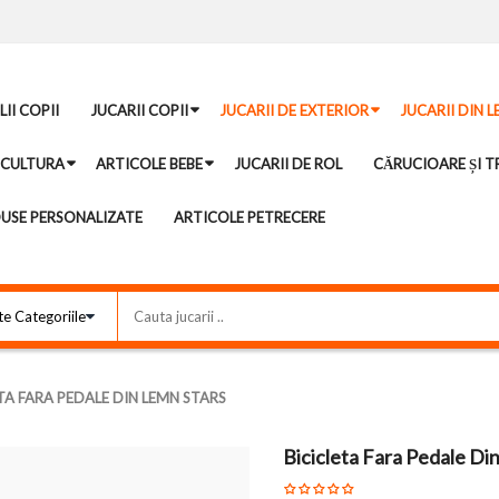
II COPII
JUCARII COPII
JUCARII DE EXTERIOR
JUCARII DIN 
ICULTURA
ARTICOLE BEBE
JUCARII DE ROL
CĂRUCIOARE ȘI TR
USE PERSONALIZATE
ARTICOLE PETRECERE
TA FARA PEDALE DIN LEMN STARS
Bicicleta Fara Pedale Di