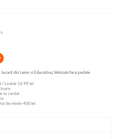
rs
,
Jucarii din Lemn si Educative
,
Vehicule fara pedale
i / Locker 16.99 lei
ratoare
e cu cardul
ara
nzi de minim 400 lei