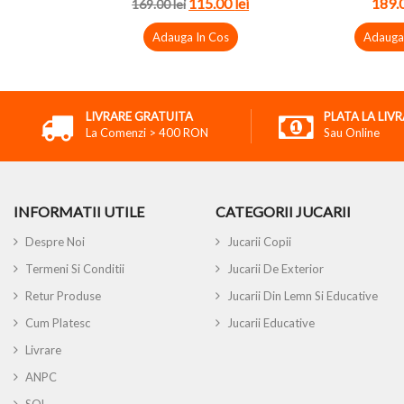
115.00
lei
189.
169.00
lei
Adauga In Cos
Adauga
LIVRARE GRATUITA
PLATA LA LIV
La Comenzi > 400 RON
Sau Online
INFORMATII UTILE
CATEGORII JUCARII
Despre Noi
Jucarii Copii
Termeni Si Conditii
Jucarii De Exterior
Retur Produse
Jucarii Din Lemn Si Educative
Cum Platesc
Jucarii Educative
Livrare
ANPC