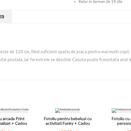
Retur in termen de 14 zile
(0)
ste de 120 cm, fiind suficient spatiu de joaca pentru mai multi copii. 
tie postala, iar ferestrele se deschid. Casuta poate fi montata atat in 
u arcada Print
Fotoliu pentru bebelusi cu
Fotoliu cu 
nalizat + Cadou
activitati Funky + Cadou
persona