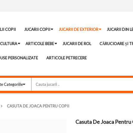
II COPII
JUCARII COPII
JUCARII DE EXTERIOR
JUCARII DIN 
ICULTURA
ARTICOLE BEBE
JUCARII DE ROL
CĂRUCIOARE ȘI TR
USE PERSONALIZATE
ARTICOLE PETRECERE
CASUTA DE JOACA PENTRU COPII
Casuta De Joaca Pentru 
-13%