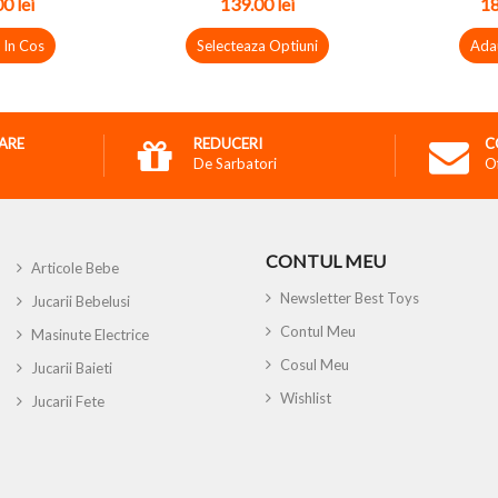
00
lei
139.00
lei
1
 In Cos
Selecteaza Optiuni
Ada
RARE
REDUCERI
C
De Sarbatori
O
CONTUL MEU
Articole Bebe
Newsletter Best Toys
Jucarii Bebelusi
Contul Meu
Masinute Electrice
Cosul Meu
Jucarii Baieti
Wishlist
Jucarii Fete