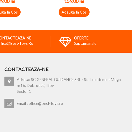
89.00
lei
159.00
lei
uga In Cos
Adauga In Cos
ONTACTEAZA-NE
OFERTE
ffice@best-Toys.ro
Saptamanale
CONTACTEAZA-NE
Adresa: SC GENERAL GUIDANCE SRL - Str. Locotenent Moga
nr16, Dobroesti, Ilfov
Sector 1
Email : office@best-toys.ro