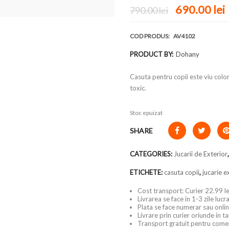
690.00
lei
790.00
lei
COD PRODUS:
AV4102
PRODUCT BY:
Dohany
Casuta pentru copii este viu color
toxic.
Stoc epuizat
SHARE
CATEGORIES:
Jucarii de Exterior
ETICHETE:
casuta copii
,
jucarie e
Cost transport: Curier 22.99 le
Livrarea se face in 1-3 zile luc
Plata se face numerar sau onlin
Livrare prin curier oriunde in t
Transport gratuit pentru come