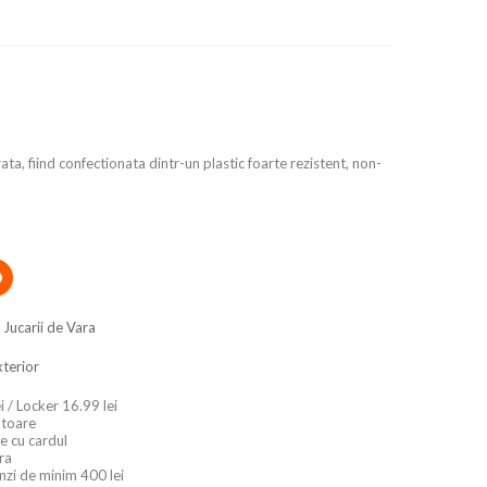
ata, fiind confectionata dintr-un plastic foarte rezistent, non-
,
Jucarii de Vara
xterior
i / Locker 16.99 lei
ratoare
e cu cardul
ara
nzi de minim 400 lei