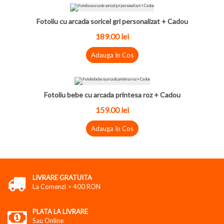
Fotoliu cu arcada soricel gri personalizat + Cadou
189.00
lei
Adauga In Cos
Fotoliu bebe cu arcada printesa roz + Cadou
159.00
lei
Adauga In Cos
LIVRARE GRATUITA
La Comenzi > 400 RON
PLATA LA LIVRARE
Sau Online