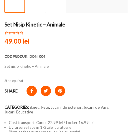
Set Nisip Kinetic – Animale
49.00
lei
COD PRODUS:
DON_004
Set nisip kinetic – Animale
Stoc epuizat
SHARE
CATEGORIES:
Baieti
,
Fete
,
Jucarii de Exterior
,
Jucarii de Vara
,
Jucarii Educative
Cost transport: Curier 22.99 lei / Locker 16.99 lei
Livrarea se face in 1-3 zile lucratoare