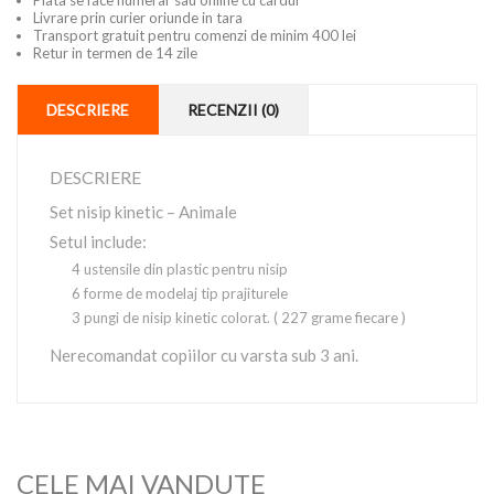
Plata se face numerar sau online cu cardul
Livrare prin curier oriunde in tara
Transport gratuit pentru comenzi de minim 400 lei
Retur in termen de 14 zile
DESCRIERE
RECENZII (0)
DESCRIERE
Set nisip kinetic – Animale
Setul include:
4 ustensile din plastic pentru nisip
6 forme de modelaj tip prajiturele
3 pungi de nisip kinetic colorat. ( 227 grame fiecare )
Nerecomandat copiilor cu varsta sub 3 ani.
CELE MAI VANDUTE