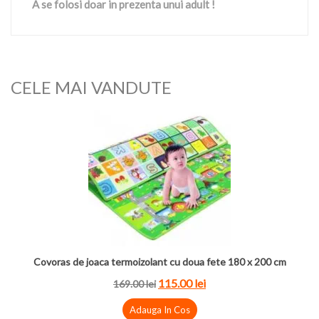
A se folosi doar in prezenta unui adult !
CELE MAI VANDUTE
Covoras de joaca termoizolant cu doua fete 180 x 200 cm
115.00
lei
169.00
lei
Adauga In Cos