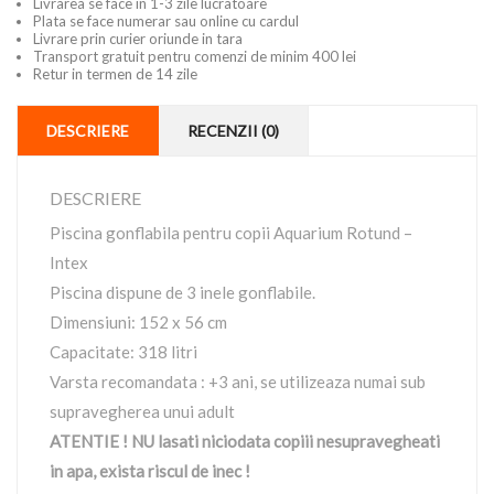
Livrarea se face in 1-3 zile lucratoare
Plata se face numerar sau online cu cardul
Livrare prin curier oriunde in tara
Transport gratuit pentru comenzi de minim 400 lei
Retur in termen de 14 zile
DESCRIERE
RECENZII (0)
DESCRIERE
Piscina gonflabila pentru copii Aquarium Rotund –
Intex
Piscina dispune de 3 inele gonflabile.
Dimensiuni: 152 x 56 cm
Capacitate: 318 litri
Varsta recomandata : +3 ani, se utilizeaza numai sub
supravegherea unui adult
ATENTIE ! NU lasati niciodata copiii nesupravegheati
in apa, exista riscul de inec !