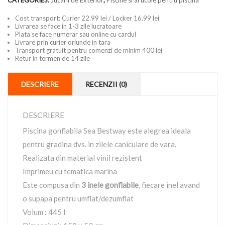
CATEGORIES:
Jucarii de Exterior
,
Piscine si articole pentru piscina
Cost transport: Curier 22.99 lei / Locker 16.99 lei
Livrarea se face in 1-3 zile lucratoare
Plata se face numerar sau online cu cardul
Livrare prin curier oriunde in tara
Transport gratuit pentru comenzi de minim 400 lei
Retur in termen de 14 zile
DESCRIERE
RECENZII (0)
DESCRIERE
Piscina gonflabila Sea Bestway este alegrea ideala
pentru gradina dvs. in zilele caniculare de vara.
Realizata din material vinil rezistent
Imprimeu cu tematica marina
Este compusa din
3 inele gonflabile
, fiecare inel avand
o supapa pentru umflat/dezumflat
Volum : 445 l