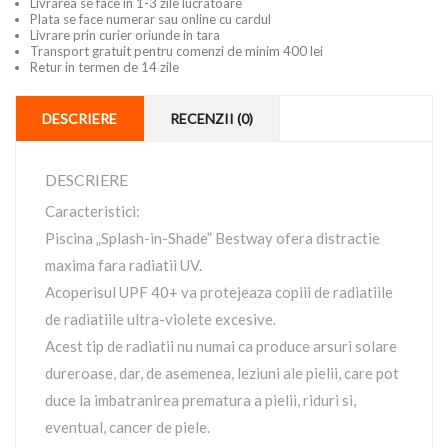
Livrarea se face in 1-3 zile lucratoare
Plata se face numerar sau online cu cardul
Livrare prin curier oriunde in tara
Transport gratuit pentru comenzi de minim 400 lei
Retur in termen de 14 zile
DESCRIERE
RECENZII (0)
DESCRIERE
Caracteristici:
Piscina „Splash-in-Shade” Bestway ofera distractie
maxima fara radiatii UV.
Acoperisul UPF 40+ va protejeaza copiii de radiatiile
de radiatiile ultra-violete excesive.
Acest tip de radiatii nu numai ca produce arsuri solare
dureroase, dar, de asemenea, leziuni ale pielii, care pot
duce la imbatranirea prematura a pielii, riduri si,
eventual, cancer de piele.