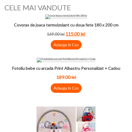
CELE MAI VANDUTE
Covoras de joaca termoizolant cu doua fete 180 x 200 cm
115.00
lei
169.00
lei
Adauga In Cos
Fotoliu bebe cu arcada Print Albastru Personalizat + Cadou
189.00
lei
Adauga In Cos