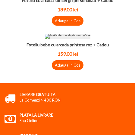
Fotoliu cu arcada soricel gri personalizat + Cadou
189.00
lei
Adauga In Cos
Fotoliu bebe cu arcada printesa roz + Cadou
159.00
lei
Adauga In Cos
LIVRARE GRATUITA
La Comenzi > 400 RON
PLATA LA LIVRARE
Sau Online