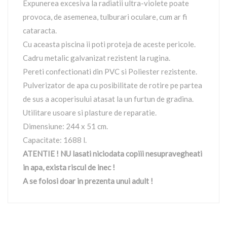
Expunerea excesiva la radiatii ultra-violete poate
provoca, de asemenea, tulburari oculare, cum ar fi
cataracta.
Cu aceasta piscina ii poti proteja de aceste pericole.
Cadru metalic galvanizat rezistent la rugina.
Pereti confectionati din PVC si Poliester rezistente.
Pulverizator de apa cu posibilitate de rotire pe partea
de sus a acoperisului atasat la un furtun de gradina.
Utilitare usoare si plasture de reparatie.
Dimensiune: 244 x 51 cm.
Capacitate: 1688 l.
ATENTIE ! NU lasati niciodata copiii nesupravegheati
in apa, exista riscul de inec !
A se folosi doar in prezenta unui adult !