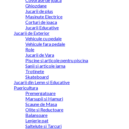
Covorase de joaca
Ghiozdane
Jucarii de plus
Masinute Electrice
Corturi de joaca
Jucarii Educative
Jucarii de Exterior
Vehicule cu pedale
Vehicule fara pedale
Role
Jucarii de Vara
Piscine si articole pentru piscina
Sanii si articole iarna
Trotinete
Skateboard
Jucarii din Lemn si Educative
Puericultura
Premergatoare
Marsupii si Hamuri
Scaune de Masa
Olite si Reductoare
Balansoare
Lenjerie pat
Saltelute si Tarcuri