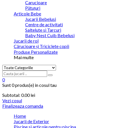
Carucioare
Pătuțuri
Articole Bebe
Jucarii Bebelusi
Centre de activitati
Saltelute si Tarcuri
Baby Nest Cuib Bebelusi
Jucarii de rol
Cărucioare și Triciclete copii
Produse Personalizate
Mai multe
0
Sunt
0 produs(e)
in cosul tau
Subtotal:
0.00 lei
Vezi cosul
Finalizeaza comanda
Home
Jucarii de Exterior
Piscine si articole pentru piscina