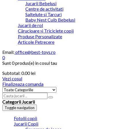
Jucarii Bebelusi
Centre de activitati
Saltelute si Tarcuri
Baby Nest Cuib Bebelusi
Jucarii de rol
Cărucioare și Triciclete copii
Produse Personalizate
Articole Petrecere
Email:
office@best-toys.ro
0
Sunt
0 produs(e)
in cosul tau
Subtotal:
0.00 lei
Vezi cosul
Finalizeaza comanda
Categorii Jucarii
Toggle navigation
Fotolii copii
Jucarii Copii