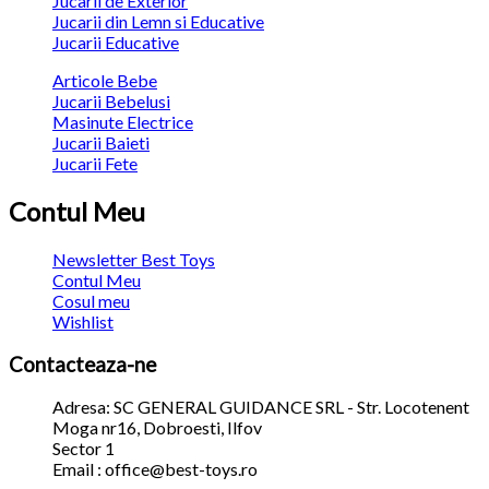
Jucarii de Exterior
Jucarii din Lemn si Educative
Jucarii Educative
Articole Bebe
Jucarii Bebelusi
Masinute Electrice
Jucarii Baieti
Jucarii Fete
Contul Meu
Newsletter Best Toys
Contul Meu
Cosul meu
Wishlist
Contacteaza-ne
Adresa: SC GENERAL GUIDANCE SRL - Str. Locotenent
Moga nr16, Dobroesti, Ilfov
Sector 1
Email : office@best-toys.ro