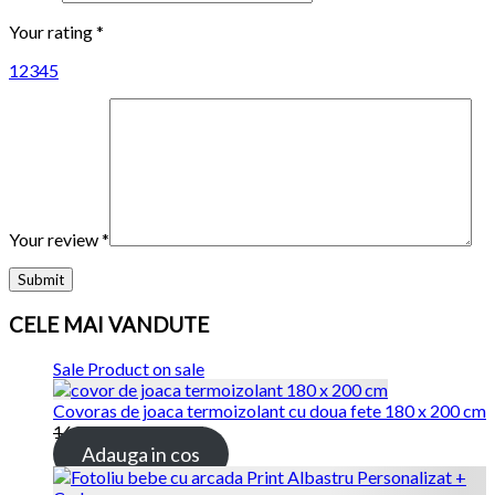
Your rating
*
1
2
3
4
5
Your review
*
CELE MAI VANDUTE
Sale
Product on sale
Covoras de joaca termoizolant cu doua fete 180 x 200 cm
169.00 lei
115.00 lei
Adauga in cos