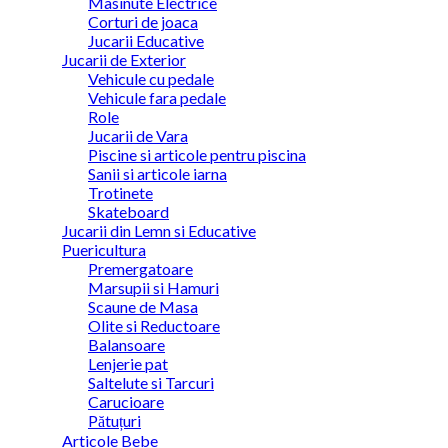
Masinute Electrice
Corturi de joaca
Jucarii Educative
Jucarii de Exterior
Vehicule cu pedale
Vehicule fara pedale
Role
Jucarii de Vara
Piscine si articole pentru piscina
Sanii si articole iarna
Trotinete
Skateboard
Jucarii din Lemn si Educative
Puericultura
Premergatoare
Marsupii si Hamuri
Scaune de Masa
Olite si Reductoare
Balansoare
Lenjerie pat
Saltelute si Tarcuri
Carucioare
Pătuțuri
Articole Bebe