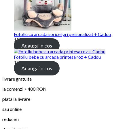
Fotoliu cu arcada soricel gri personalizat + Cadou
189.00 lei
Adauga in cos
Fotoliu bebe cu arcada printesa roz + Cadou
159.00 lei
Adauga in cos
livrare gratuita
la comenzi > 400 RON
plata la livrare
sau online
reduceri