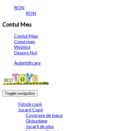
RON
RON
Contul Meu
Contul Meu
Cosul meu
Wishlist
Despre Noi
Autentificare
Toggle navigation
Fotolii copii
Jucarii Copii
Covorase de joaca
Ghiozdane
Jucarii de plus