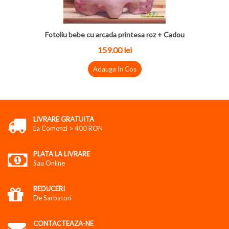
Fotoliu bebe cu arcada printesa roz + Cadou
159.00 lei
Adauga In Cos
LIVRARE GRATUITA
La Comenzi > 400 RON
PLATA LA LIVRARE
Sau Online
REDUCERI
De Sarbatori
CONTACTEAZA-NE