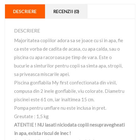
DESCRIERE
RECENZII (0)
DESCRIERE
Majoritatea copiilor adora sa se joace cu si in apa, fie
ca este vorba de cadita de acasa, cu apa calda, sau o
piscina cu apa racoroasa pe timp de vara. Este o
bucurie a simturilor pentru copii sa simta apa, stropii,
sa priveasca miscarile apei.
Piscina gonflabila My first confectionata din vinil,
compusa din 2 inele gonflabile, viu colorate. Diametru
piscinei este 61 cm, iar inaltimea 15 cm.
Pompa pentru umflare nu este inclusa in pret.
Greutate : 1,5 kg
ATENTIE ! NU lasati niciodata copiii nesupravegheati
in apa, exista riscul de inec !