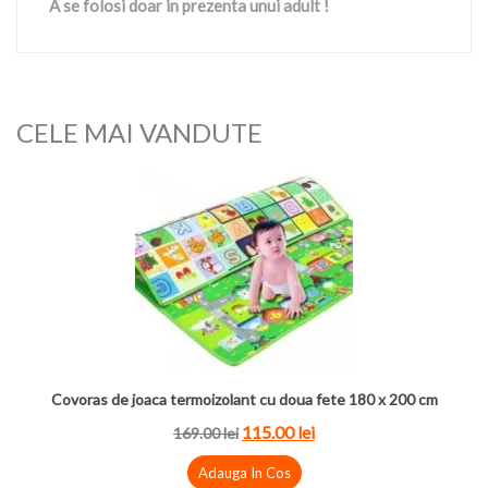
A se folosi doar in prezenta unui adult !
CELE MAI VANDUTE
Covoras de joaca termoizolant cu doua fete 180 x 200 cm
115.00
lei
169.00
lei
Adauga In Cos