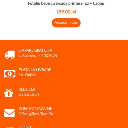
Fotoliu bebe cu arcada printesa roz + Cadou
159.00
lei
Adauga In Cos
LIVRARE GRATUITA
La Comenzi > 400 RON
PLATA LA LIVRARE
Sau Online
REDUCERI
De Sarbatori
CONTACTEAZA-NE
Office@best-Toys.ro