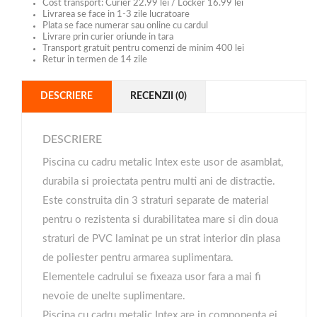
Cost transport: Curier 22.99 lei / Locker 16.99 lei
Livrarea se face in 1-3 zile lucratoare
Plata se face numerar sau online cu cardul
Livrare prin curier oriunde in tara
Transport gratuit pentru comenzi de minim 400 lei
Retur in termen de 14 zile
DESCRIERE
RECENZII (0)
DESCRIERE
Piscina cu cadru metalic Intex este usor de asamblat,
durabila si proiectata pentru multi ani de distractie.
Este construita din 3 straturi separate de material
pentru o rezistenta si durabilitatea mare si din doua
straturi de PVC laminat pe un strat interior din plasa
de poliester pentru armarea suplimentara.
Elementele cadrului se fixeaza usor fara a mai fi
nevoie de unelte suplimentare.
Piscina cu cadru metalic Intex are in componenta ei