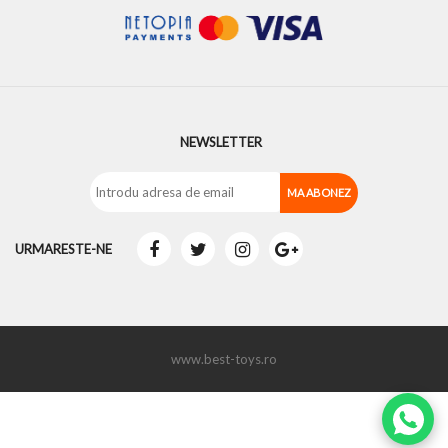
NEWSLETTER
URMARESTE-NE
www.best-toys.ro