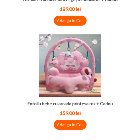
189.00 lei
Adauga In Cos
Fotoliu bebe cu arcada printesa roz + Cadou
159.00 lei
Adauga In Cos