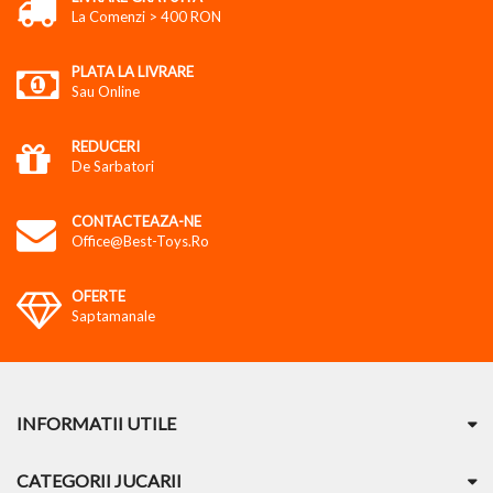
La Comenzi > 400 RON
PLATA LA LIVRARE
Sau Online
REDUCERI
De Sarbatori
CONTACTEAZA-NE
Office@best-Toys.ro
OFERTE
Saptamanale
INFORMATII UTILE
CATEGORII JUCARII