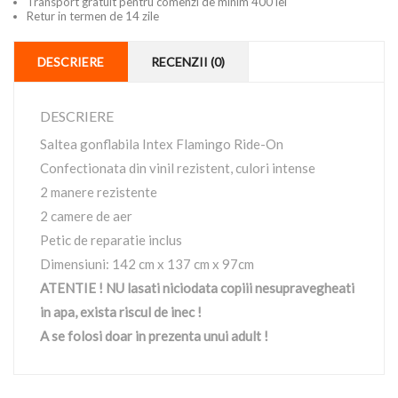
Transport gratuit pentru comenzi de minim 400 lei
Retur in termen de 14 zile
DESCRIERE
RECENZII (0)
DESCRIERE
Saltea gonflabila Intex Flamingo Ride-On
Confectionata din vinil rezistent, culori intense
2 manere rezistente
2 camere de aer
Petic de reparatie inclus
Dimensiuni: 142 cm x 137 cm x 97cm
ATENTIE ! NU lasati niciodata copiii nesupravegheati
in apa, exista riscul de inec !
A se folosi doar in prezenta unui adult !