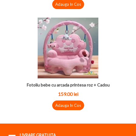
Adauga In Cos
Fotoliu bebe cu arcada printesa roz + Cadou
159.00 lei
Adauga In Cos
LIVRARE GRATUITA