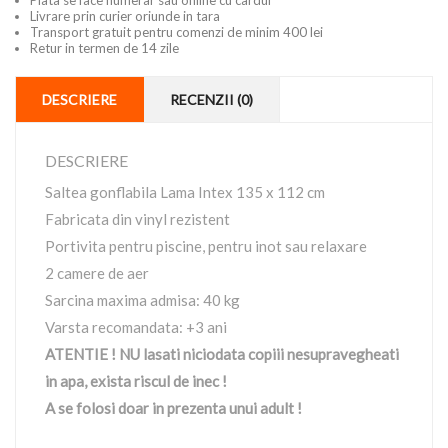
Plata se face numerar sau online cu cardul
Livrare prin curier oriunde in tara
Transport gratuit pentru comenzi de minim 400 lei
Retur in termen de 14 zile
DESCRIERE
RECENZII (0)
DESCRIERE
Saltea gonflabila Lama Intex 135 x 112 cm
Fabricata din vinyl rezistent
Portivita pentru piscine, pentru inot sau relaxare
2 camere de aer
Sarcina maxima admisa: 40 kg
Varsta recomandata: +3 ani
ATENTIE ! NU lasati niciodata copiii nesupravegheati
in apa, exista riscul de inec !
A se folosi doar in prezenta unui adult !