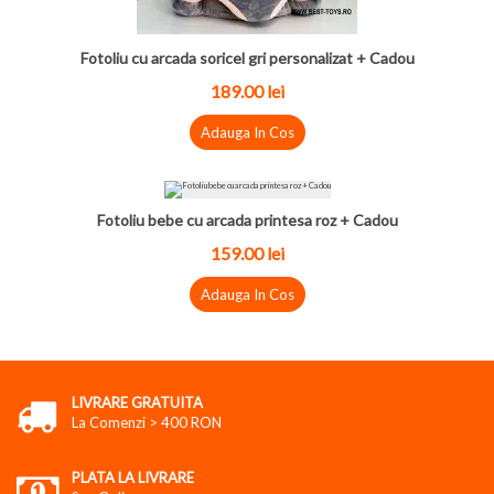
Fotoliu cu arcada soricel gri personalizat + Cadou
189.00
lei
Adauga In Cos
Fotoliu bebe cu arcada printesa roz + Cadou
159.00
lei
Adauga In Cos
LIVRARE GRATUITA
La Comenzi > 400 RON
PLATA LA LIVRARE