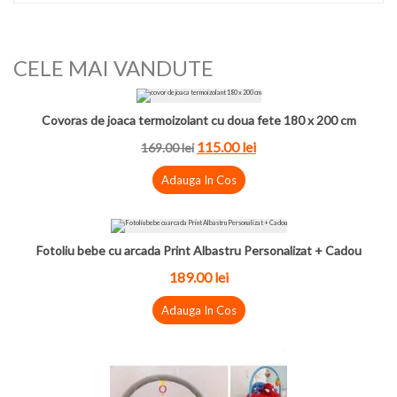
CELE MAI VANDUTE
Covoras de joaca termoizolant cu doua fete 180 x 200 cm
115.00
lei
169.00
lei
Adauga In Cos
Fotoliu bebe cu arcada Print Albastru Personalizat + Cadou
189.00
lei
Adauga In Cos