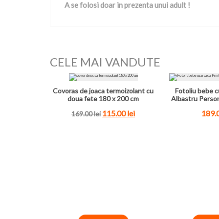
A se folosi doar in prezenta unui adult !
CELE MAI VANDUTE
Covoras de joaca termoizolant cu
Fotoliu bebe c
doua fete 180 x 200 cm
Albastru Perso
115.00
lei
189.
169.00
lei