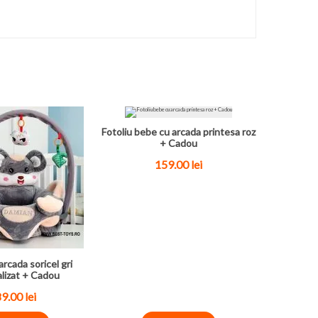
Fotoliu bebe cu arcada printesa roz
+ Cadou
159.00
lei
arcada soricel gri
lizat + Cadou
89.00
lei