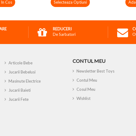
 In Cos
Selecteaza Optiuni
Ada
RARE
REDUCERI
C
De Sarbatori
O
CONTUL MEU
Articole Bebe
Newsletter Best Toys
Jucarii Bebelusi
Contul Meu
Masinute Electrice
Cosul Meu
Jucarii Baieti
Wishlist
Jucarii Fete