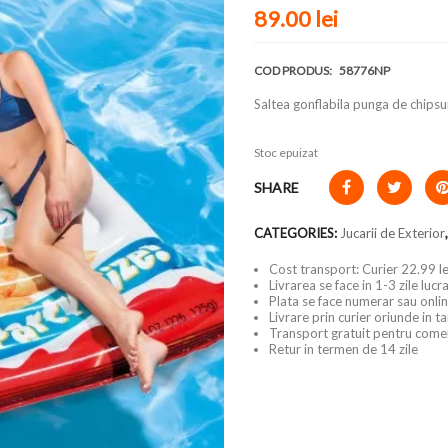
89.00
lei
COD PRODUS:
58776NP
Saltea gonflabila punga de chipsu
Stoc epuizat
SHARE
CATEGORIES:
Jucarii de Exterior
Cost transport: Curier 22.99 le
Livrarea se face in 1-3 zile luc
Plata se face numerar sau onlin
Livrare prin curier oriunde in t
Transport gratuit pentru come
Retur in termen de 14 zile