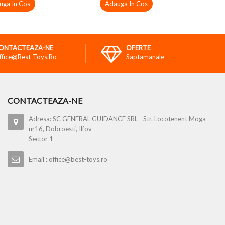
uga In Cos
Adauga In Cos
ONTACTEAZA-NE
OFERTE
ffice@best-Toys.ro
Saptamanale
CONTACTEAZA-NE
Adresa: SC GENERAL GUIDANCE SRL - Str. Locotenent Moga
nr16, Dobroesti, Ilfov
Sector 1
Email : office@best-toys.ro