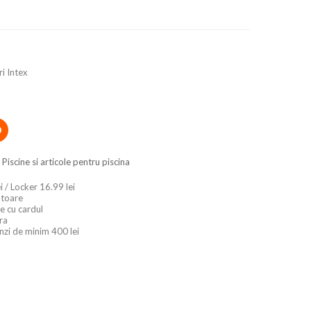
ri Intex
,
Piscine si articole pentru piscina
i / Locker 16.99 lei
ratoare
e cu cardul
ara
nzi de minim 400 lei