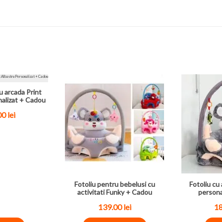
u arcada Print
nalizat + Cadou
00
lei
Fotoliu pentru bebelusi cu
Fotoliu cu 
activitati Funky + Cadou
persona
139.00
lei
1