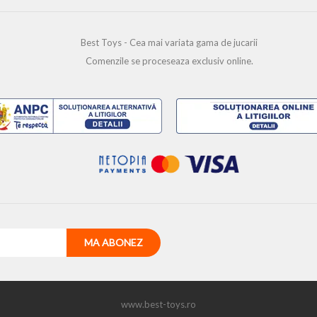
Best Toys - Cea mai variata gama de jucarii
Comenzile se proceseaza exclusiv online.
www.best-toys.ro