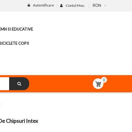
Autentificare
RON
Contul Meu
LEMN SI EDUCATIVE
ICICLETE COPII
0
De Chipsuri Intex