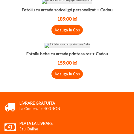
Fotoliu cu arcada soricel gri personalizat + Cadou
189.00
lei
Adauga In Cos
Fotoliu bebe cu arcada printesa roz + Cadou
159.00
lei
Adauga In Cos
LIVRARE GRATUITA
La Comenzi > 400 RON
PLATA LA LIVRARE
Sau Online