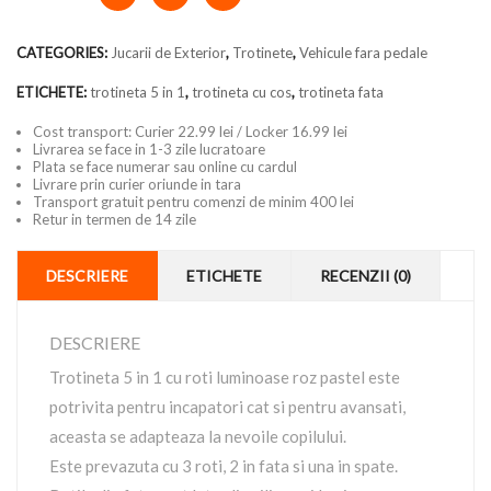
CATEGORIES:
Jucarii de Exterior
,
Trotinete
,
Vehicule fara pedale
ETICHETE:
trotineta 5 in 1
,
trotineta cu cos
,
trotineta fata
Cost transport: Curier 22.99 lei / Locker 16.99 lei
Livrarea se face in 1-3 zile lucratoare
Plata se face numerar sau online cu cardul
Livrare prin curier oriunde in tara
Transport gratuit pentru comenzi de minim 400 lei
Retur in termen de 14 zile
DESCRIERE
ETICHETE
RECENZII (0)
DESCRIERE
Trotineta 5 in 1 cu roti luminoase roz pastel este
potrivita pentru incapatori cat si pentru avansati,
aceasta se adapteaza la nevoile copilului.
Este prevazuta cu 3 roti, 2 in fata si una in spate.