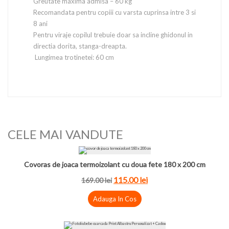
Greutate maxima admisa – 60 kg
Recomandata pentru copiii cu varsta cuprinsa intre 3 si
8 ani
Pentru viraje copilul trebuie doar sa incline ghidonul in
directia dorita, stanga-dreapta.
Lungimea trotinetei: 60 cm
CELE MAI VANDUTE
Covoras de joaca termoizolant cu doua fete 180 x 200 cm
115.00
lei
169.00
lei
Adauga In Cos