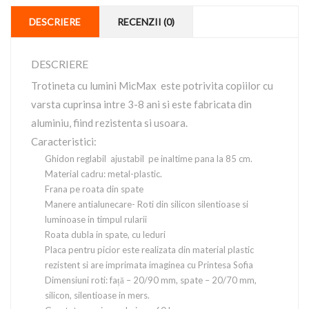
DESCRIERE
RECENZII (0)
DESCRIERE
Trotineta cu lumini MicMax este potrivita copiilor cu
varsta cuprinsa intre 3-8 ani si este fabricata din
aluminiu, fiind rezistenta si usoara.
Caracteristici:
Ghidon reglabil ajustabil pe inaltime pana la 85 cm.
Material cadru: metal-plastic.
Frana pe roata din spate
Manere antialunecare- Roti din silicon silentioase si
luminoase in timpul rularii
Roata dubla in spate, cu leduri
Placa pentru picior este realizata din material plastic
rezistent si are imprimata imaginea cu Printesa Sofia
Dimensiuni roti: față – 20/90 mm, spate – 20/70 mm,
silicon, silentioase in mers.